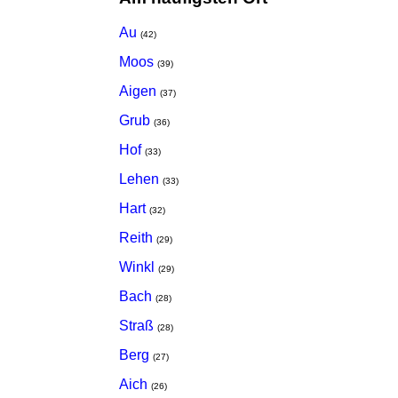
Au
(42)
Moos
(39)
Aigen
(37)
Grub
(36)
Hof
(33)
Lehen
(33)
Hart
(32)
Reith
(29)
Winkl
(29)
Bach
(28)
Straß
(28)
Berg
(27)
Aich
(26)