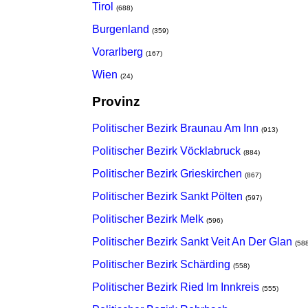
Tirol
(688)
Burgenland
(359)
Vorarlberg
(167)
Wien
(24)
Provinz
Politischer Bezirk Braunau Am Inn
(913)
Politischer Bezirk Vöcklabruck
(884)
Politischer Bezirk Grieskirchen
(867)
Politischer Bezirk Sankt Pölten
(597)
Politischer Bezirk Melk
(596)
Politischer Bezirk Sankt Veit An Der Glan
(58
Politischer Bezirk Schärding
(558)
Politischer Bezirk Ried Im Innkreis
(555)