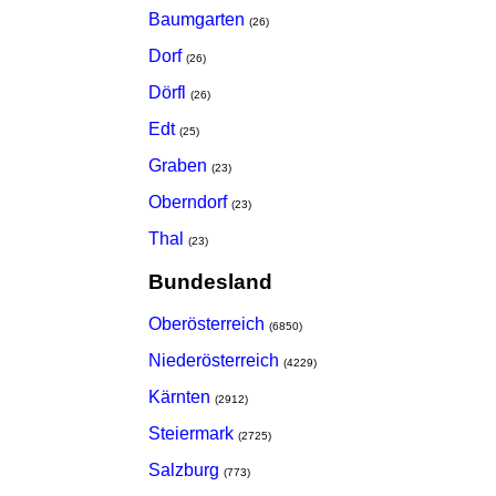
Baumgarten
(26)
Dorf
(26)
Dörfl
(26)
Edt
(25)
Graben
(23)
Oberndorf
(23)
Thal
(23)
Bundesland
Oberösterreich
(6850)
Niederösterreich
(4229)
Kärnten
(2912)
Steiermark
(2725)
Salzburg
(773)