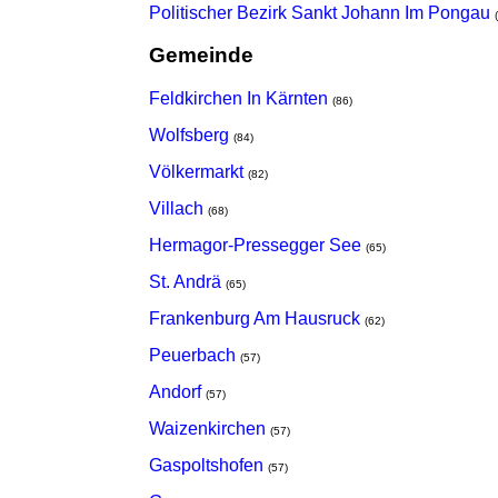
Politischer Bezirk Sankt Johann Im Pongau
Gemeinde
Feldkirchen In Kärnten
(86)
Wolfsberg
(84)
Völkermarkt
(82)
Villach
(68)
Hermagor-Pressegger See
(65)
St. Andrä
(65)
Frankenburg Am Hausruck
(62)
Peuerbach
(57)
Andorf
(57)
Waizenkirchen
(57)
Gaspoltshofen
(57)