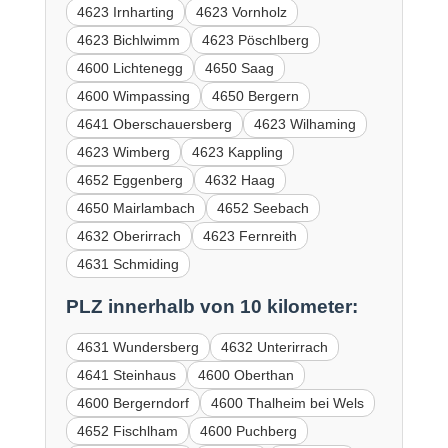
4623 Irnharting
4623 Vornholz
4623 Bichlwimm
4623 Pöschlberg
4600 Lichtenegg
4650 Saag
4600 Wimpassing
4650 Bergern
4641 Oberschauersberg
4623 Wilhaming
4623 Wimberg
4623 Kappling
4652 Eggenberg
4632 Haag
4650 Mairlambach
4652 Seebach
4632 Oberirrach
4623 Fernreith
4631 Schmiding
PLZ innerhalb von 10 kilometer:
4631 Wundersberg
4632 Unterirrach
4641 Steinhaus
4600 Oberthan
4600 Bergerndorf
4600 Thalheim bei Wels
4652 Fischlham
4600 Puchberg