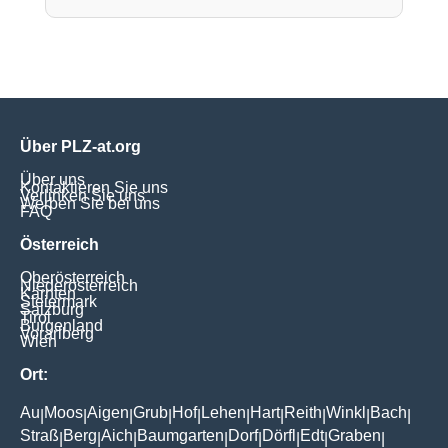
Über PLZ-at.org
Über uns
Kontaktieren Sie uns
Verlinken Sie uns
Werben Sie bei uns
FAQ
Österreich
Oberösterreich
Niederösterreich
Kärnten
Steiermark
Salzburg
Tirol
Burgenland
Vorarlberg
Wien
Ort:
Au
Moos
Aigen
Grub
Hof
Lehen
Hart
Reith
Winkl
Bach
|
|
|
|
|
|
|
|
|
|
Straß
Berg
Aich
Baumgarten
Dorf
Dörfl
Edt
Graben
|
|
|
|
|
|
|
|