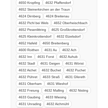
4650 Kropfing
4632 Pfaffendorf
4652 Steinerkirchen an der Traun
4624 Dirnberg
4624 Breitenau
4632 Pichl bei Wels
4652 Oberheischbach
4652 Pesenlittring
4625 Großkrottendorf
4625 Kleinkrottendorf
4632 Etzelsdorf
4652 Hafeld
4650 Breitenberg
4600 Roithen
4631 Au
4632 Ach
4632 Inn
4631 Forst
4632 Auhub
4632 Stadl
4631 Geigen
4631 Wörist
4632 Aichet
4632 Buchet
4632 Puchet
4632 Pühret
4633 Straß
4631 Gfereth
4631 Oberham
4631 Wieshof
4632 Freiung
4632 Malling
4632 Nisting
4633 Gaubing
4633 Wiesing
4631 Unrading
4632 Aichmühl