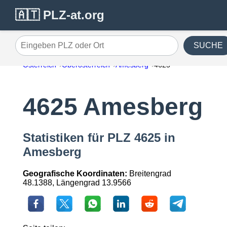
🇦🇹 PLZ-at.org
SUCHE
Eingeben PLZ oder Ort
Österreich
Oberösterreich
Amesberg
4625
4625 Amesberg
Statistiken für PLZ 4625 in
Amesberg
Geografische Koordinaten:
Breitengrad
48.1388, Längengrad 13.9566