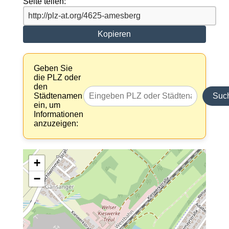
Seite teilen:
Kopieren
Geben Sie
die PLZ oder
den
Städtenamen
Suc
ein, um
Informationen
anzuzeigen:
+
−