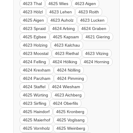
4623 Thal
4625 Wies
4623 Aigen
4623 Hölzl
4623 Lehen
4623 Roith
4625 Aigen
4623 Auholz
4623 Lucken
4623 Spraid
4624 Arbing
4624 Graben
4625 Eglsee
4625 Kapsam
4621 Giering
4623 Holzing
4623 Kalchau
4623 Moostal
4623 Riethal
4623 Vitzing
4624 Felling
4624 Hölking
4624 Horning
4624 Krexham
4624 Nölling
4624 Parzham
4624 Pimming
4624 Staffel
4624 Wiesham
4625 Würting
4623 Aichberg
4623 Sirfling
4624 Oberfils
4625 Haindorf
4625 Kronberg
4625 Maierhof
4625 Voglsang
4625 Vornholz
4625 Weinberg