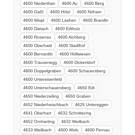
4600 Niederthan
4600 Au
4600 Berg
4600 Gaßl
4600 Hölzl
4600 Nöham
4600 Wispl
4600 Laahen
4600 Brandln
4600 Dietach
4600 Edtholz
4600 Rosenau
4600 Aichberg
4600 Oberhaid
4600 Stadlhof
4600 Bernardin
4600 Höllwiesen
4600 Trausenegg
4600 Dickerldorf
4600 Doppelgraben
4600 Schauersberg
4600 Untereisenfeld
4600 Unterschauersberg
4650 Edt
4650 Niederzeiling
4650 Graben
4652 Niederheischbach
4625 Untereggen
4641 Oberhart
4632 Schnittering
4652 Ornharting
4632 Weilbach
4633 Weilbach
4600 Wels
4600 Pernau