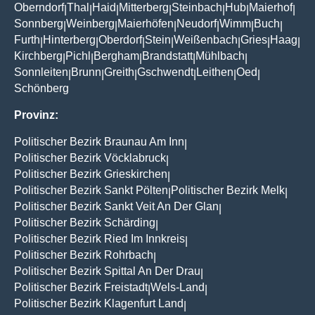
Oberndorf
Thal
Haid
Mitterberg
Steinbach
Hub
Maierhof
|
|
|
|
|
|
|
Sonnberg
Weinberg
Maierhöfen
Neudorf
Wimm
Buch
|
|
|
|
|
|
Furth
Hinterberg
Oberdorf
Stein
Weißenbach
Gries
Haag
|
|
|
|
|
|
|
Kirchberg
Pichl
Bergham
Brandstatt
Mühlbach
|
|
|
|
|
Sonnleiten
Brunn
Greith
Gschwendt
Leithen
Oed
|
|
|
|
|
|
Schönberg
Provinz:
Politischer Bezirk Braunau Am Inn
|
Politischer Bezirk Vöcklabruck
|
Politischer Bezirk Grieskirchen
|
Politischer Bezirk Sankt Pölten
Politischer Bezirk Melk
|
|
Politischer Bezirk Sankt Veit An Der Glan
|
Politischer Bezirk Schärding
|
Politischer Bezirk Ried Im Innkreis
|
Politischer Bezirk Rohrbach
|
Politischer Bezirk Spittal An Der Drau
|
Politischer Bezirk Freistadt
Wels-Land
|
|
Politischer Bezirk Klagenfurt Land
|