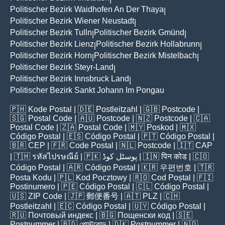
Politischer Bezirk Waidhofen An Der Thaya
|
Politischer Bezirk Wiener Neustadt
|
Politischer Bezirk Tulln
Politischer Bezirk Gmünd
|
|
Politischer Bezirk Lienz
Politischer Bezirk Hollabrunn
|
|
Politischer Bezirk Horn
Politischer Bezirk Mistelbach
|
|
Politischer Bezirk Steyr-Land
|
Politischer Bezirk Innsbruck Land
|
Politischer Bezirk Sankt Johann Im Pongau
🇵🇭
Kode Postal
| 🇩🇪
Postleitzahl
| 🇬🇧
Postcode
|
🇸🇬
Postal Code
| 🇦🇺
Postcode
| 🇳🇿
Postcode
| 🇨🇦
Postal Code
| 🇿🇦
Postal Code
| 🇲🇾
Poskod
| 🇲🇽
Código Postal
| 🇪🇸
Código Postal
| 🇵🇹
Código Postal
|
🇧🇷
CEP
| 🇫🇷
Code Postal
| 🇳🇱
Postcode
| 🇮🇹
CAP
| 🇹🇭
รหัสไปรษณีย์
| 🇵🇰
پوسٹل کوڈ
| 🇮🇳
पिन कोड
| 🇨🇴
Código Postal
| 🇦🇷
Código Postal
| 🇰🇷
우편번호
| 🇹🇷
Posta Kodu
| 🇵🇱
Kod Pocztowy
| 🇷🇴
Cod Poștal
| 🇫🇮
Postinumero
| 🇵🇪
Código Postal
| 🇨🇱
Código Postal
|
🇺🇸
ZIP Code
| 🇯🇵
郵便番号
| 🇦🇹
PLZ
| 🇨🇭
Postleitzahl
| 🇪🇨
Código Postal
| 🇺🇾
Código Postal
|
🇷🇺
Почтовый индекс
| 🇧🇬
Пощенски код
| 🇸🇪
Postnummer
| 🇧🇩
পোস্টকোড
| 🇩🇰
Postnummer
| 🇳🇴