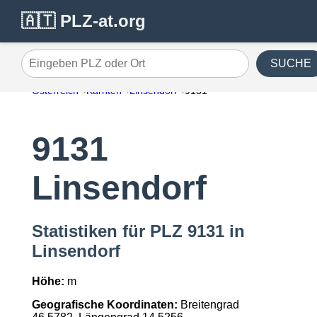
🇦🇹 PLZ-at.org
SUCHE
Eingeben PLZ oder Ort
Österreich
Kärnten
Linsendorf
9131
9131
Linsendorf
Statistiken für PLZ 9131 in
Linsendorf
Höhe:
m
Geografische Koordinaten:
Breitengrad