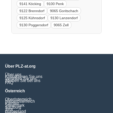
9141 Köcking
9100 Penk
9122 Brenndorf
9065 Goritschach
9125 Kühnsdorf
9130 Lanzendorf
9130 Poggersdorf
9065 Zell
Über PLZ-at.org
Über uns
Kontaktieren Sie uns
Verlinken Sie uns
Werben Sie bei uns
FAQ
Österreich
Oberösterreich
Niederösterreich
Kärnten
Steiermark
Salzburg
Tirol
Burgenland