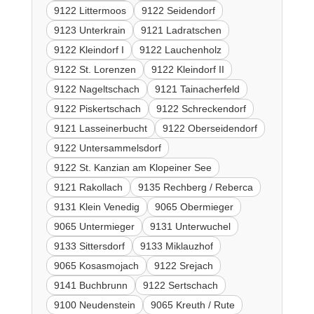
9122 Littermoos
9122 Seidendorf
9123 Unterkrain
9121 Ladratschen
9122 Kleindorf I
9122 Lauchenholz
9122 St. Lorenzen
9122 Kleindorf II
9122 Nageltschach
9121 Tainacherfeld
9122 Piskertschach
9122 Schreckendorf
9121 Lasseinerbucht
9122 Oberseidendorf
9122 Untersammelsdorf
9122 St. Kanzian am Klopeiner See
9121 Rakollach
9135 Rechberg / Reberca
9131 Klein Venedig
9065 Obermieger
9065 Untermieger
9131 Unterwuchel
9133 Sittersdorf
9133 Miklauzhof
9065 Kosasmojach
9122 Srejach
9141 Buchbrunn
9122 Sertschach
9100 Neudenstein
9065 Kreuth / Rute