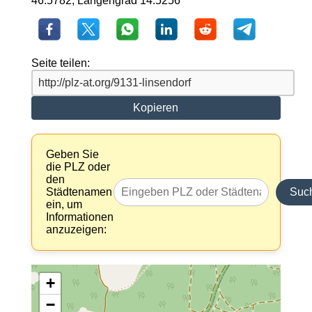
46.5782, Längengrad 14.5256
Seite teilen:
Kopieren
Geben Sie
die PLZ oder
den
Städtenamen
Suc
ein, um
Informationen
anzuzeigen:
+
−