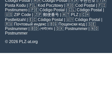
Código Postal
| 🇦🇷
Código Postal
| 🇰🇷
우편번호
| 🇹🇷
Posta Kodu
| 🇵🇱
Kod Pocztowy
| 🇷🇴
Cod Poștal
| 🇫🇮
Postinumero
| 🇵🇪
Código Postal
| 🇨🇱
Código Postal
|
🇺🇸
ZIP Code
| 🇯🇵
郵便番号
| 🇦🇹
PLZ
| 🇨🇭
Postleitzahl
| 🇪🇨
Código Postal
| 🇺🇾
Código Postal
|
🇷🇺
Почтовый индекс
| 🇧🇬
Пощенски код
| 🇸🇪
Postnummer
| 🇧🇩
পোস্টকোড
| 🇩🇰
Postnummer
| 🇳🇴
Postnummer
© 2026 PLZ-at.org