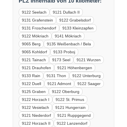
PLZ innerhalb von 10 kilometer:
9122 Seelach
9121 Dullach II
9131 Grafenstein
9122 Grabelsdorf
9131 Froschendorf
9133 Kleinzapfen
9122 Mökriach
9141 Mökriach
9065 Berg
9135 Weißenbach / Bela
9065 Kohldorf
9133 Proboj
9121 Tainach
9173 Seel
9121 Wurzen
9121 Drauhofen
9121 Höhenbergen
9133 Rain
9131 Thon
9122 Unterburg
9122 Duell
9121 Admont
9122 Saager
9125 Graben
9122 Oberburg
9122 Horzach I
9122 St. Primus
9122 Vesielach
9121 Hungerrain
9121 Niederdorf
9121 Ruppgegend
9122 Horzach II
9122 Lanzendorf