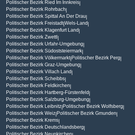
Politischer Bezirk Ried Im Innkreis
|
Politischer Bezirk Rohrbach
|
Politischer Bezirk Spittal An Der Drau
|
Politischer Bezirk Freistadt
Wels-Land
|
|
Politischer Bezirk Klagenfurt Land
|
Politischer Bezirk Zwettl
|
Politischer Bezirk Urfahr-Umgebung
|
Politischer Bezirk Südoststeiermark
|
Politischer Bezirk Völkermarkt
Politischer Bezirk Perg
|
|
Politischer Bezirk Graz-Umgebung
|
Politischer Bezirk Villach Land
|
Politischer Bezirk Scheibbs
|
Politischer Bezirk Feldkirchen
|
Politischer Bezirk Hartberg-Fürstenfeld
|
Politischer Bezirk Salzburg-Umgebung
|
Politischer Bezirk Leibnitz
Politischer Bezirk Wolfsberg
|
|
Politischer Bezirk Weiz
Politischer Bezirk Gmunden
|
|
Politischer Bezirk Krems
|
Politischer Bezirk Deutschlandsberg
|
Politischer Bezirk Neunkirchen
|