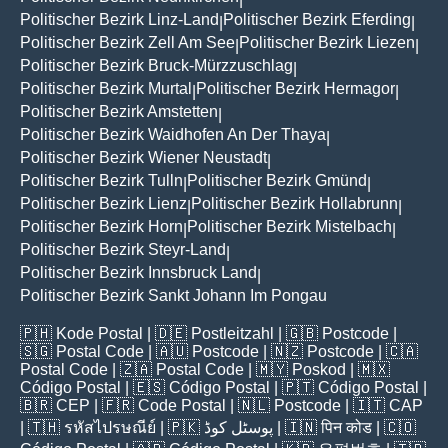
Politischer Bezirk Linz-Land
Politischer Bezirk Eferding
|
|
Politischer Bezirk Zell Am See
Politischer Bezirk Liezen
|
|
Politischer Bezirk Bruck-Mürzzuschlag
|
Politischer Bezirk Murtal
Politischer Bezirk Hermagor
|
|
Politischer Bezirk Amstetten
|
Politischer Bezirk Waidhofen An Der Thaya
|
Politischer Bezirk Wiener Neustadt
|
Politischer Bezirk Tulln
Politischer Bezirk Gmünd
|
|
Politischer Bezirk Lienz
Politischer Bezirk Hollabrunn
|
|
Politischer Bezirk Horn
Politischer Bezirk Mistelbach
|
|
Politischer Bezirk Steyr-Land
|
Politischer Bezirk Innsbruck Land
|
Politischer Bezirk Sankt Johann Im Pongau
🇵🇭
Kode Postal
| 🇩🇪
Postleitzahl
| 🇬🇧
Postcode
|
🇸🇬
Postal Code
| 🇦🇺
Postcode
| 🇳🇿
Postcode
| 🇨🇦
Postal Code
| 🇿🇦
Postal Code
| 🇲🇾
Poskod
| 🇲🇽
Código Postal
| 🇪🇸
Código Postal
| 🇵🇹
Código Postal
|
🇧🇷
CEP
| 🇫🇷
Code Postal
| 🇳🇱
Postcode
| 🇮🇹
CAP
| 🇹🇭
รหัสไปรษณีย์
| 🇵🇰
پوسٹل کوڈ
| 🇮🇳
पिन कोड
| 🇨🇴