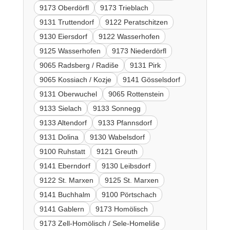
9173 Oberdörfl
9173 Trieblach
9131 Truttendorf
9122 Peratschitzen
9130 Eiersdorf
9122 Wasserhofen
9125 Wasserhofen
9173 Niederdörfl
9065 Radsberg / Radiše
9131 Pirk
9065 Kossiach / Kozje
9141 Gösselsdorf
9131 Oberwuchel
9065 Rottenstein
9133 Sielach
9133 Sonnegg
9133 Altendorf
9133 Pfannsdorf
9131 Dolina
9130 Wabelsdorf
9100 Ruhstatt
9121 Greuth
9141 Eberndorf
9130 Leibsdorf
9122 St. Marxen
9125 St. Marxen
9141 Buchhalm
9100 Pörtschach
9141 Gablern
9173 Homölisch
9173 Zell-Homölisch / Sele-Homeliše