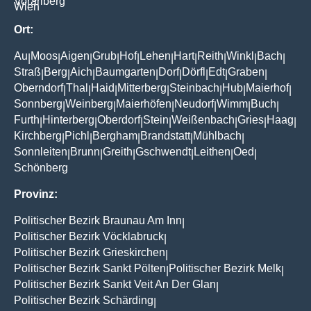
Vorarlberg
Wien
Ort:
Au
Moos
Aigen
Grub
Hof
Lehen
Hart
Reith
Winkl
Bach
|
|
|
|
|
|
|
|
|
|
Straß
Berg
Aich
Baumgarten
Dorf
Dörfl
Edt
Graben
|
|
|
|
|
|
|
|
Oberndorf
Thal
Haid
Mitterberg
Steinbach
Hub
Maierhof
|
|
|
|
|
|
|
Sonnberg
Weinberg
Maierhöfen
Neudorf
Wimm
Buch
|
|
|
|
|
|
Furth
Hinterberg
Oberdorf
Stein
Weißenbach
Gries
Haag
|
|
|
|
|
|
|
Kirchberg
Pichl
Bergham
Brandstatt
Mühlbach
|
|
|
|
|
Sonnleiten
Brunn
Greith
Gschwendt
Leithen
Oed
|
|
|
|
|
|
Schönberg
Provinz:
Politischer Bezirk Braunau Am Inn
|
Politischer Bezirk Vöcklabruck
|
Politischer Bezirk Grieskirchen
|
Politischer Bezirk Sankt Pölten
Politischer Bezirk Melk
|
|
Politischer Bezirk Sankt Veit An Der Glan
|
Politischer Bezirk Schärding
|