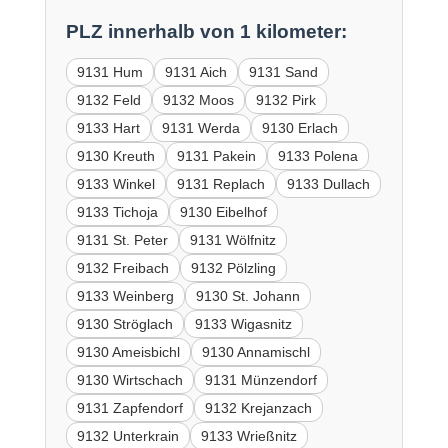
PLZ innerhalb von 1 kilometer:
9131 Hum
9131 Aich
9131 Sand
9132 Feld
9132 Moos
9132 Pirk
9133 Hart
9131 Werda
9130 Erlach
9130 Kreuth
9131 Pakein
9133 Polena
9133 Winkel
9131 Replach
9133 Dullach
9133 Tichoja
9130 Eibelhof
9131 St. Peter
9131 Wölfnitz
9132 Freibach
9132 Pölzling
9133 Weinberg
9130 St. Johann
9130 Ströglach
9133 Wigasnitz
9130 Ameisbichl
9130 Annamischl
9130 Wirtschach
9131 Münzendorf
9131 Zapfendorf
9132 Krejanzach
9132 Unterkrain
9133 Wrießnitz