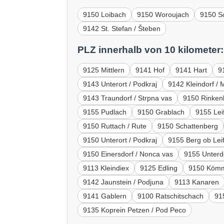
9150 Loibach
9150 Woroujach
9150 Sc
9142 St. Stefan / Šteben
PLZ innerhalb von 10 kilometer:
9125 Mittlern
9141 Hof
9141 Hart
9
9143 Unterort / Podkraj
9142 Kleindorf / 
9143 Traundorf / Strpna vas
9150 Rinken
9155 Pudlach
9150 Grablach
9155 Leif
9150 Ruttach / Rute
9150 Schattenberg
9150 Unterort / Podkraj
9155 Berg ob Leif
9150 Einersdorf / Nonca vas
9155 Unterdo
9113 Kleindiex
9125 Edling
9150 Kömm
9142 Jaunstein / Podjuna
9113 Kanaren
9141 Gablern
9100 Ratschitschach
91
9135 Koprein Petzen / Pod Peco