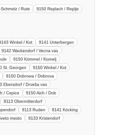
-Schmelz / Rute
9150 Replach / Replje
9143 Winkel / Kot
9141 Unterbergen
9142 Wackendorf / Vecna vas
kole
9150 Kömmel / Komelj
0 St. Georgen
9150 Winkel / Kot
9150 Dobrowa / Dobrova
0 Ebersdorf / Drveša vas
h / Cepice
9150 Aich / Dob
9113 Obermitterdorf
ppendorf
9113 Ruden
9141 Köcking
 Sveto mesto
9133 Kristendorf