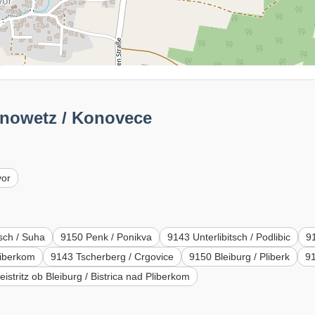
onowetz / Konovece
vor
tsch / Suha
9150 Penk / Ponikva
9143 Unterlibitsch / Podlibic
91
liberkom
9143 Tscherberg / Crgovice
9150 Bleiburg / Pliberk
91
istritz ob Bleiburg / Bistrica nad Pliberkom