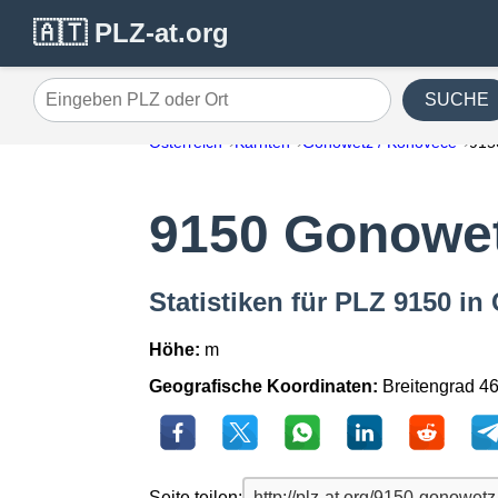
🇦🇹 PLZ-at.org
SUCHE
Eingeben PLZ oder Ort
Österreich
Kärnten
Gonowetz / Konovece
915
9150 Gonowet
Statistiken für PLZ 9150 i
Höhe:
m
Geografische Koordinaten:
Breitengrad 4
Seite teilen: