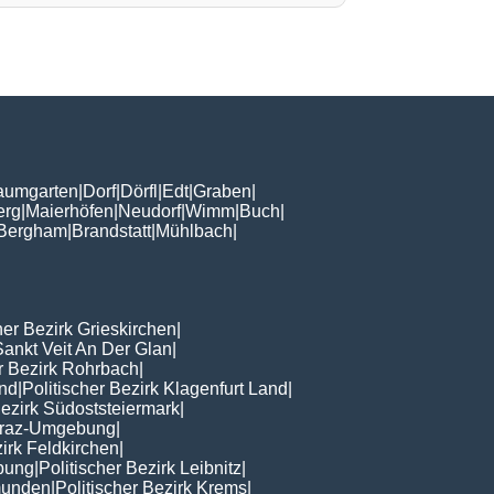
aumgarten
|
Dorf
|
Dörfl
|
Edt
|
Graben
|
erg
|
Maierhöfen
|
Neudorf
|
Wimm
|
Buch
|
Bergham
|
Brandstatt
|
Mühlbach
|
her Bezirk Grieskirchen
|
Sankt Veit An Der Glan
|
er Bezirk Rohrbach
|
nd
|
Politischer Bezirk Klagenfurt Land
|
Bezirk Südoststeiermark
|
 Graz-Umgebung
|
zirk Feldkirchen
|
ebung
|
Politischer Bezirk Leibnitz
|
Gmunden
|
Politischer Bezirk Krems
|