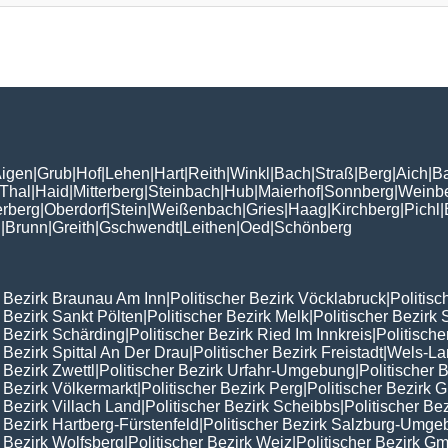
igen
|
Grub
|
Hof
|
Lehen
|
Hart
|
Reith
|
Winkl
|
Bach
|
Straß
|
Berg
|
Aich
|
B
Thal
|
Haid
|
Mitterberg
|
Steinbach
|
Hub
|
Maierhof
|
Sonnberg
|
Weinb
erberg
|
Oberdorf
|
Stein
|
Weißenbach
|
Gries
|
Haag
|
Kirchberg
|
Pichl
|
n
|
Brunn
|
Greith
|
Gschwendt
|
Leithen
|
Oed
|
Schönberg
r Bezirk Braunau Am Inn
|
Politischer Bezirk Vöcklabruck
|
Politisc
r Bezirk Sankt Pölten
|
Politischer Bezirk Melk
|
Politischer Bezirk 
r Bezirk Schärding
|
Politischer Bezirk Ried Im Innkreis
|
Politisch
r Bezirk Spittal An Der Drau
|
Politischer Bezirk Freistadt
|
Wels-La
 Bezirk Zwettl
|
Politischer Bezirk Urfahr-Umgebung
|
Politischer 
r Bezirk Völkermarkt
|
Politischer Bezirk Perg
|
Politischer Bezirk
r Bezirk Villach Land
|
Politischer Bezirk Scheibbs
|
Politischer Be
r Bezirk Hartberg-Fürstenfeld
|
Politischer Bezirk Salzburg-Umg
r Bezirk Wolfsberg
|
Politischer Bezirk Weiz
|
Politischer Bezirk 