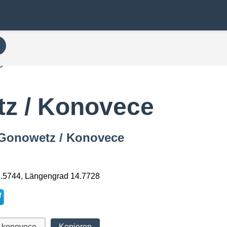
0
z / Konovece
n Gonowetz / Konovece
6.5744, Längengrad 14.7728
Kopieren