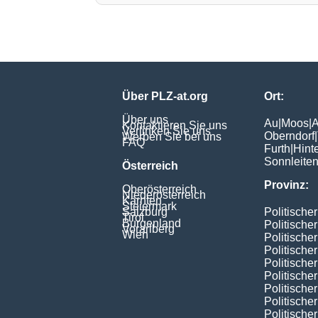
Über PLZ-at.org
Ort:
Über uns
Au
|
Moos
|
A
Kontaktieren Sie uns
Verlinken Sie uns
Oberndorf
|
Werben Sie bei uns
FAQ
Furth
|
Hint
Sonnleite
Österreich
Provinz:
Oberösterreich
Niederösterreich
Kärnten
Steiermark
Salzburg
Politische
Tirol
Burgenland
Politische
Vorarlberg
Wien
Politische
Politische
Politischer
Politische
Politische
Politische
Politische