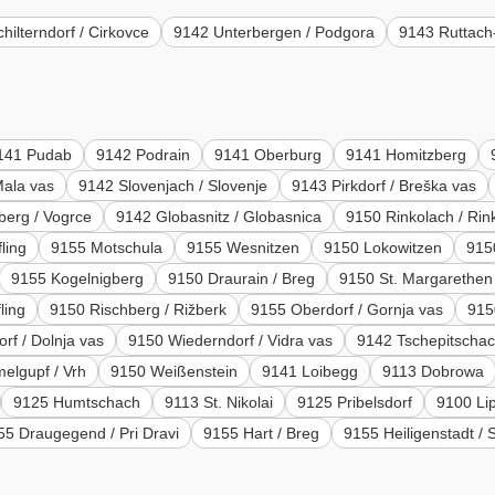
hilterndorf / Cirkovce
9142 Unterbergen / Podgora
9143 Ruttach
141 Pudab
9142 Podrain
9141 Oberburg
9141 Homitzberg
Mala vas
9142 Slovenjach / Slovenje
9143 Pirkdorf / Breška vas
berg / Vogrce
9142 Globasnitz / Globasnica
9150 Rinkolach / Rin
ling
9155 Motschula
9155 Wesnitzen
9150 Lokowitzen
915
9155 Kogelnigberg
9150 Draurain / Breg
9150 St. Margarethen
ling
9150 Rischberg / Rižberk
9155 Oberdorf / Gornja vas
915
rf / Dolnja vas
9150 Wiederndorf / Vidra vas
9142 Tschepitschac
elgupf / Vrh
9150 Weißenstein
9141 Loibegg
9113 Dobrowa
9125 Humtschach
9113 St. Nikolai
9125 Pribelsdorf
9100 Li
55 Draugegend / Pri Dravi
9155 Hart / Breg
9155 Heiligenstadt /