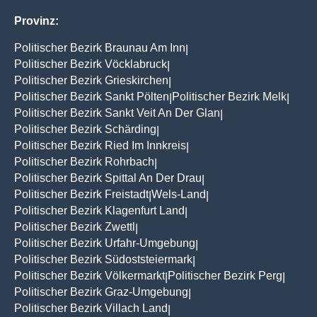
Provinz:
Politischer Bezirk Braunau Am Inn
|
Politischer Bezirk Vöcklabruck
|
Politischer Bezirk Grieskirchen
|
Politischer Bezirk Sankt Pölten
Politischer Bezirk Melk
|
|
Politischer Bezirk Sankt Veit An Der Glan
|
Politischer Bezirk Schärding
|
Politischer Bezirk Ried Im Innkreis
|
Politischer Bezirk Rohrbach
|
Politischer Bezirk Spittal An Der Drau
|
Politischer Bezirk Freistadt
Wels-Land
|
|
Politischer Bezirk Klagenfurt Land
|
Politischer Bezirk Zwettl
|
Politischer Bezirk Urfahr-Umgebung
|
Politischer Bezirk Südoststeiermark
|
Politischer Bezirk Völkermarkt
Politischer Bezirk Perg
|
|
Politischer Bezirk Graz-Umgebung
|
Politischer Bezirk Villach Land
|