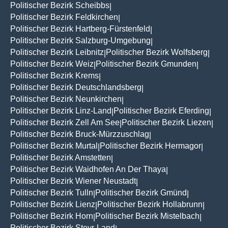
Politischer Bezirk Scheibbs
|
Politischer Bezirk Feldkirchen
|
Politischer Bezirk Hartberg-Fürstenfeld
|
Politischer Bezirk Salzburg-Umgebung
|
Politischer Bezirk Leibnitz
Politischer Bezirk Wolfsberg
|
|
Politischer Bezirk Weiz
Politischer Bezirk Gmunden
|
|
Politischer Bezirk Krems
|
Politischer Bezirk Deutschlandsberg
|
Politischer Bezirk Neunkirchen
|
Politischer Bezirk Linz-Land
Politischer Bezirk Eferding
|
|
Politischer Bezirk Zell Am See
Politischer Bezirk Liezen
|
|
Politischer Bezirk Bruck-Mürzzuschlag
|
Politischer Bezirk Murtal
Politischer Bezirk Hermagor
|
|
Politischer Bezirk Amstetten
|
Politischer Bezirk Waidhofen An Der Thaya
|
Politischer Bezirk Wiener Neustadt
|
Politischer Bezirk Tulln
Politischer Bezirk Gmünd
|
|
Politischer Bezirk Lienz
Politischer Bezirk Hollabrunn
|
|
Politischer Bezirk Horn
Politischer Bezirk Mistelbach
|
|
Politischer Bezirk Steyr-Land