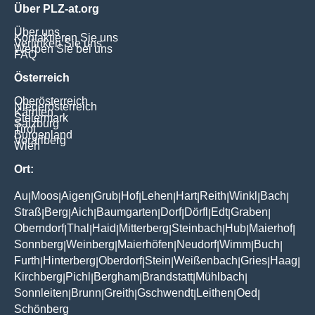
Über PLZ-at.org
Über uns
Kontaktieren Sie uns
Verlinken Sie uns
Werben Sie bei uns
FAQ
Österreich
Oberösterreich
Niederösterreich
Kärnten
Steiermark
Salzburg
Tirol
Burgenland
Vorarlberg
Wien
Ort:
Au
Moos
Aigen
Grub
Hof
Lehen
Hart
Reith
Winkl
Bach
|
|
|
|
|
|
|
|
|
|
Straß
Berg
Aich
Baumgarten
Dorf
Dörfl
Edt
Graben
|
|
|
|
|
|
|
|
Oberndorf
Thal
Haid
Mitterberg
Steinbach
Hub
Maierhof
|
|
|
|
|
|
|
Sonnberg
Weinberg
Maierhöfen
Neudorf
Wimm
Buch
|
|
|
|
|
|
Furth
Hinterberg
Oberdorf
Stein
Weißenbach
Gries
Haag
|
|
|
|
|
|
|
Kirchberg
Pichl
Bergham
Brandstatt
Mühlbach
|
|
|
|
|
Sonnleiten
Brunn
Greith
Gschwendt
Leithen
Oed
|
|
|
|
|
|
Schönberg