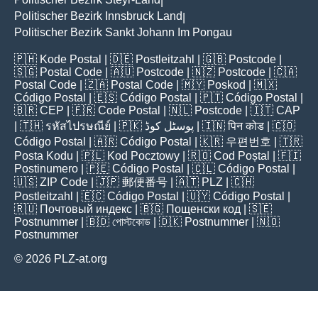
|
Politischer Bezirk Innsbruck Land
|
Politischer Bezirk Sankt Johann Im Pongau
🇵🇭
Kode Postal
| 🇩🇪
Postleitzahl
| 🇬🇧
Postcode
|
🇸🇬
Postal Code
| 🇦🇺
Postcode
| 🇳🇿
Postcode
| 🇨🇦
Postal Code
| 🇿🇦
Postal Code
| 🇲🇾
Poskod
| 🇲🇽
Código Postal
| 🇪🇸
Código Postal
| 🇵🇹
Código Postal
|
🇧🇷
CEP
| 🇫🇷
Code Postal
| 🇳🇱
Postcode
| 🇮🇹
CAP
| 🇹🇭
รหัสไปรษณีย์
| 🇵🇰
پوسٹل کوڈ
| 🇮🇳
पिन कोड
| 🇨🇴
Código Postal
| 🇦🇷
Código Postal
| 🇰🇷
우편번호
| 🇹🇷
Posta Kodu
| 🇵🇱
Kod Pocztowy
| 🇷🇴
Cod Poștal
| 🇫🇮
Postinumero
| 🇵🇪
Código Postal
| 🇨🇱
Código Postal
|
🇺🇸
ZIP Code
| 🇯🇵
郵便番号
| 🇦🇹
PLZ
| 🇨🇭
Postleitzahl
| 🇪🇨
Código Postal
| 🇺🇾
Código Postal
|
🇷🇺
Почтовый индекс
| 🇧🇬
Пощенски код
| 🇸🇪
Postnummer
| 🇧🇩
পোস্টকোড
| 🇩🇰
Postnummer
| 🇳🇴
Postnummer
© 2026 PLZ-at.org