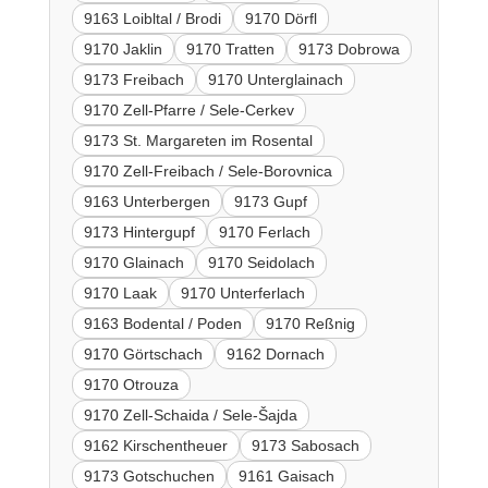
9163 Loibltal / Brodi
9170 Dörfl
9170 Jaklin
9170 Tratten
9173 Dobrowa
9173 Freibach
9170 Unterglainach
9170 Zell-Pfarre / Sele-Cerkev
9173 St. Margareten im Rosental
9170 Zell-Freibach / Sele-Borovnica
9163 Unterbergen
9173 Gupf
9173 Hintergupf
9170 Ferlach
9170 Glainach
9170 Seidolach
9170 Laak
9170 Unterferlach
9163 Bodental / Poden
9170 Reßnig
9170 Görtschach
9162 Dornach
9170 Otrouza
9170 Zell-Schaida / Sele-Šajda
9162 Kirschentheuer
9173 Sabosach
9173 Gotschuchen
9161 Gaisach