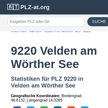
🇦🇹 PLZ-at.org
SUCHE
Eingeben PLZ oder Ort
Österreich
Kärnten
Velden Am Wörther See
9220
9220 Velden am
Wörther See
Statistiken für PLZ 9220 in
Velden am Wörther See
Geografische Koordinaten:
Breitengrad
46.6132, Längengrad 14.0285