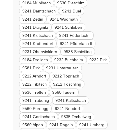
9184 Mühlbach
9536 Dieschitz
9241 Damtschach
9241 Duel
9241 Zettin
9241 Wudmath
9241 Dragnitz
9241 Schleben
9241 Kletschach
9241 Föderlach I
9241 Krottendorf
9241 Föderlach II
9231 Oberwinklern
9535 Schiefling
9184 Dreilach
9232 Buchheim
9232 Pirk
9581 Pirk
9231 Untertauern
9212 Arndorf
9212 Töpriach
9212 Tibitsch
9212 Töschling
9536 Treffen
9560 Tauern
9241 Trabenig
9241 Kaltschach
9560 Pernegg
9241 Neudorf
9241 Goritschach
9535 Techelweg
9560 Alpen
9241 Ragain
9241 Umberg