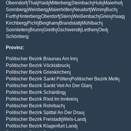
Oberndorf
Thal
Haid
Mitterberg
Steinbach
Hub
Maierhof
|
|
|
|
|
|
|
Sonnberg
Weinberg
Maierhöfen
Neudorf
Wimm
Buch
|
|
|
|
|
|
Furth
Hinterberg
Oberdorf
Stein
Weißenbach
Gries
Haag
|
|
|
|
|
|
|
Kirchberg
Pichl
Bergham
Brandstatt
Mühlbach
|
|
|
|
|
Sonnleiten
Brunn
Greith
Gschwendt
Leithen
Oed
|
|
|
|
|
|
Schönberg
Provinz:
Politischer Bezirk Braunau Am Inn
|
Politischer Bezirk Vöcklabruck
|
Politischer Bezirk Grieskirchen
|
Politischer Bezirk Sankt Pölten
Politischer Bezirk Melk
|
|
Politischer Bezirk Sankt Veit An Der Glan
|
Politischer Bezirk Schärding
|
Politischer Bezirk Ried Im Innkreis
|
Politischer Bezirk Rohrbach
|
Politischer Bezirk Spittal An Der Drau
|
Politischer Bezirk Freistadt
Wels-Land
|
|
Politischer Bezirk Klagenfurt Land
|