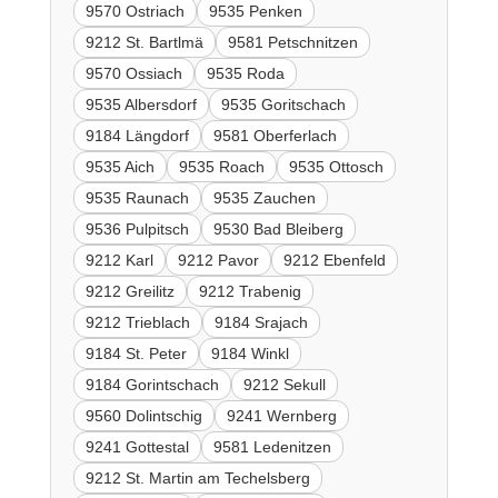
9570 Ostriach
9535 Penken
9212 St. Bartlmä
9581 Petschnitzen
9570 Ossiach
9535 Roda
9535 Albersdorf
9535 Goritschach
9184 Längdorf
9581 Oberferlach
9535 Aich
9535 Roach
9535 Ottosch
9535 Raunach
9535 Zauchen
9536 Pulpitsch
9530 Bad Bleiberg
9212 Karl
9212 Pavor
9212 Ebenfeld
9212 Greilitz
9212 Trabenig
9212 Trieblach
9184 Srajach
9184 St. Peter
9184 Winkl
9184 Gorintschach
9212 Sekull
9560 Dolintschig
9241 Wernberg
9241 Gottestal
9581 Ledenitzen
9212 St. Martin am Techelsberg