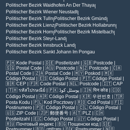
Politischer Bezirk Waidhofen An Der Thaya
|
Politischer Bezirk Wiener Neustadt
|
Politischer Bezirk Tulln
Politischer Bezirk Gmünd
|
|
Politischer Bezirk Lienz
Politischer Bezirk Hollabrunn
|
|
Politischer Bezirk Horn
Politischer Bezirk Mistelbach
|
|
Politischer Bezirk Steyr-Land
|
Politischer Bezirk Innsbruck Land
|
Politischer Bezirk Sankt Johann Im Pongau
🇵🇭
Kode Postal
| 🇩🇪
Postleitzahl
| 🇬🇧
Postcode
|
🇸🇬
Postal Code
| 🇦🇺
Postcode
| 🇳🇿
Postcode
| 🇨🇦
Postal Code
| 🇿🇦
Postal Code
| 🇲🇾
Poskod
| 🇲🇽
Código Postal
| 🇪🇸
Código Postal
| 🇵🇹
Código Postal
|
🇧🇷
CEP
| 🇫🇷
Code Postal
| 🇳🇱
Postcode
| 🇮🇹
CAP
| 🇹🇭
รหัสไปรษณีย์
| 🇵🇰
پوسٹل کوڈ
| 🇮🇳
पिन कोड
| 🇨🇴
Código Postal
| 🇦🇷
Código Postal
| 🇰🇷
우편번호
| 🇹🇷
Posta Kodu
| 🇵🇱
Kod Pocztowy
| 🇷🇴
Cod Poștal
| 🇫🇮
Postinumero
| 🇵🇪
Código Postal
| 🇨🇱
Código Postal
|
🇺🇸
ZIP Code
| 🇯🇵
郵便番号
| 🇦🇹
PLZ
| 🇨🇭
Postleitzahl
| 🇪🇨
Código Postal
| 🇺🇾
Código Postal
|
🇷🇺
Почтовый индекс
| 🇧🇬
Пощенски код
| 🇸🇪
Postnummer
| 🇧🇩
পোস্টকোড
| 🇩🇰
Postnummer
| 🇳🇴