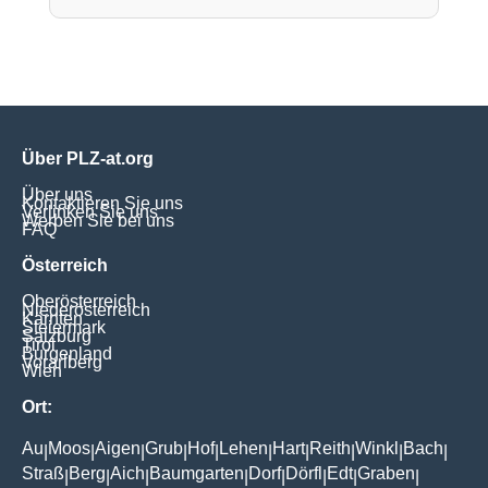
Über PLZ-at.org
Über uns
Kontaktieren Sie uns
Verlinken Sie uns
Werben Sie bei uns
FAQ
Österreich
Oberösterreich
Niederösterreich
Kärnten
Steiermark
Salzburg
Tirol
Burgenland
Vorarlberg
Wien
Ort:
Au
Moos
Aigen
Grub
Hof
Lehen
Hart
Reith
Winkl
Bach
|
|
|
|
|
|
|
|
|
|
Straß
Berg
Aich
Baumgarten
Dorf
Dörfl
Edt
Graben
|
|
|
|
|
|
|
|