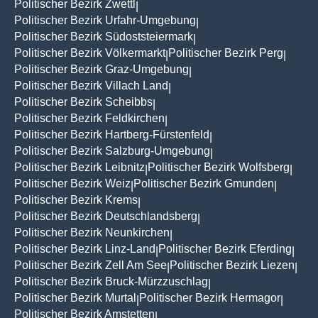
Politischer Bezirk Zwettl
|
Politischer Bezirk Urfahr-Umgebung
|
Politischer Bezirk Südoststeiermark
|
Politischer Bezirk Völkermarkt
Politischer Bezirk Perg
|
|
Politischer Bezirk Graz-Umgebung
|
Politischer Bezirk Villach Land
|
Politischer Bezirk Scheibbs
|
Politischer Bezirk Feldkirchen
|
Politischer Bezirk Hartberg-Fürstenfeld
|
Politischer Bezirk Salzburg-Umgebung
|
Politischer Bezirk Leibnitz
Politischer Bezirk Wolfsberg
|
|
Politischer Bezirk Weiz
Politischer Bezirk Gmunden
|
|
Politischer Bezirk Krems
|
Politischer Bezirk Deutschlandsberg
|
Politischer Bezirk Neunkirchen
|
Politischer Bezirk Linz-Land
Politischer Bezirk Eferding
|
|
Politischer Bezirk Zell Am See
Politischer Bezirk Liezen
|
|
Politischer Bezirk Bruck-Mürzzuschlag
|
Politischer Bezirk Murtal
Politischer Bezirk Hermagor
|
|
Politischer Bezirk Amstetten
|