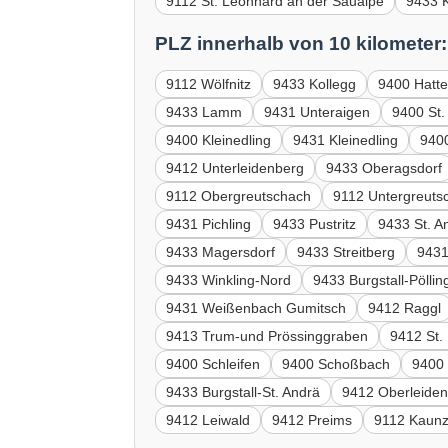
9112 St. Leonhard an der Saualpe
9433 
PLZ innerhalb von 10 kilometer:
9112 Wölfnitz
9433 Kollegg
9400 Hatte
9433 Lamm
9431 Unteraigen
9400 St
9400 Kleinedling
9431 Kleinedling
9400
9412 Unterleidenberg
9433 Oberagsdorf
9112 Obergreutschach
9112 Untergreuts
9431 Pichling
9433 Pustritz
9433 St. A
9433 Magersdorf
9433 Streitberg
9431
9433 Winkling-Nord
9433 Burgstall-Pöllin
9431 Weißenbach Gumitsch
9412 Raggl
9413 Trum-und Prössinggraben
9412 St.
9400 Schleifen
9400 Schoßbach
9400
9433 Burgstall-St. Andrä
9412 Oberleide
9412 Leiwald
9412 Preims
9112 Kaun