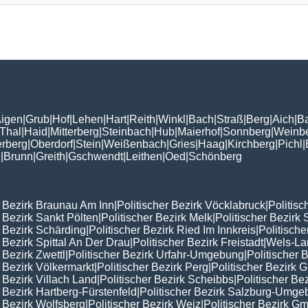
igen
|
Grub
|
Hof
|
Lehen
|
Hart
|
Reith
|
Winkl
|
Bach
|
Straß
|
Berg
|
Aich
|
B
Thal
|
Haid
|
Mitterberg
|
Steinbach
|
Hub
|
Maierhof
|
Sonnberg
|
Weinb
erberg
|
Oberdorf
|
Stein
|
Weißenbach
|
Gries
|
Haag
|
Kirchberg
|
Pichl
|
n
|
Brunn
|
Greith
|
Gschwendt
|
Leithen
|
Oed
|
Schönberg
r Bezirk Braunau Am Inn
|
Politischer Bezirk Vöcklabruck
|
Politisc
r Bezirk Sankt Pölten
|
Politischer Bezirk Melk
|
Politischer Bezirk 
r Bezirk Schärding
|
Politischer Bezirk Ried Im Innkreis
|
Politisch
r Bezirk Spittal An Der Drau
|
Politischer Bezirk Freistadt
|
Wels-La
 Bezirk Zwettl
|
Politischer Bezirk Urfahr-Umgebung
|
Politischer 
r Bezirk Völkermarkt
|
Politischer Bezirk Perg
|
Politischer Bezirk
r Bezirk Villach Land
|
Politischer Bezirk Scheibbs
|
Politischer Be
r Bezirk Hartberg-Fürstenfeld
|
Politischer Bezirk Salzburg-Umg
r Bezirk Wolfsberg
|
Politischer Bezirk Weiz
|
Politischer Bezirk 