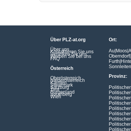
Über PLZ-at.org
Ort:
Über uns
Au
|
Moos
|
A
Kontaktieren Sie uns
Verlinken Sie uns
Oberndorf
|
Werben Sie bei uns
FAQ
Furth
|
Hint
Sonnleite
Österreich
Provinz:
Oberösterreich
Niederösterreich
Kärnten
Steiermark
Salzburg
Politische
Tirol
Burgenland
Politische
Vorarlberg
Wien
Politische
Politische
Politischer
Politische
Politische
Politische
Politische