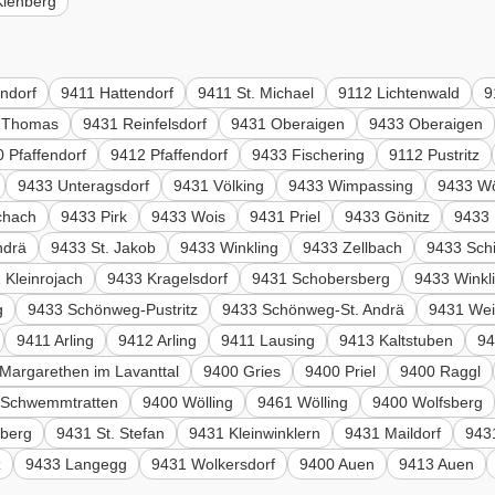
Kienberg
ndorf
9411 Hattendorf
9411 St. Michael
9112 Lichtenwald
9
. Thomas
9431 Reinfelsdorf
9431 Oberaigen
9433 Oberaigen
 Pfaffendorf
9412 Pfaffendorf
9433 Fischering
9112 Pustritz
9433 Unteragsdorf
9431 Völking
9433 Wimpassing
9433 Wö
chach
9433 Pirk
9433 Wois
9431 Priel
9433 Gönitz
9433 
ndrä
9433 St. Jakob
9433 Winkling
9433 Zellbach
9433 Schi
 Kleinrojach
9433 Kragelsdorf
9431 Schobersberg
9433 Winkl
g
9433 Schönweg-Pustritz
9433 Schönweg-St. Andrä
9431 Wei
9411 Arling
9412 Arling
9411 Lausing
9413 Kaltstuben
94
 Margarethen im Lavanttal
9400 Gries
9400 Priel
9400 Raggl
 Schwemmtratten
9400 Wölling
9461 Wölling
9400 Wolfsberg
nberg
9431 St. Stefan
9431 Kleinwinklern
9431 Maildorf
943
z
9433 Langegg
9431 Wolkersdorf
9400 Auen
9413 Auen