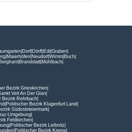
aumgarten
|
Dorf
|
Dörfl
|
Edt
|
Graben
|
erg
|
Maierhöfen
|
Neudorf
|
Wimm
|
Buch
|
Bergham
|
Brandstatt
|
Mühlbach
|
her Bezirk Grieskirchen
|
Sankt Veit An Der Glan
|
er Bezirk Rohrbach
|
nd
|
Politischer Bezirk Klagenfurt Land
|
Bezirk Südoststeiermark
|
 Graz-Umgebung
|
zirk Feldkirchen
|
ebung
|
Politischer Bezirk Leibnitz
|
Gmunden
|
Politischer Bezirk Krems
|