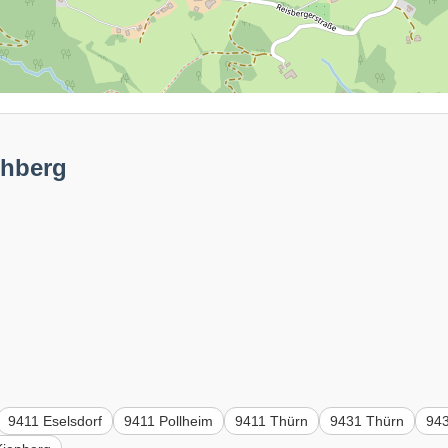
chberg
9411 Eselsdorf
9411 Pollheim
9411 Thürn
9431 Thürn
943