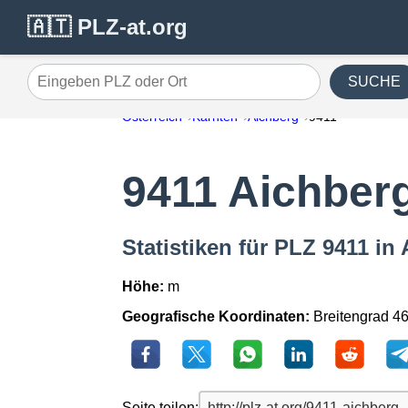
🇦🇹 PLZ-at.org
SUCHE
Eingeben PLZ oder Ort
Österreich
Kärnten
Aichberg
9411
9411 Aichber
Statistiken für PLZ 9411 in
Höhe:
m
Geografische Koordinaten:
Breitengrad 4
Seite teilen: