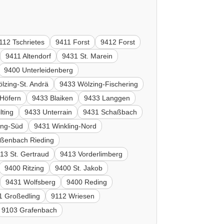
112 Tschrietes
9411 Forst
9412 Forst
9411 Altendorf
9431 St. Marein
9400 Unterleidenberg
lzing-St. Andrä
9433 Wölzing-Fischering
Höfern
9433 Blaiken
9433 Langgen
lting
9433 Unterrain
9431 Schaßbach
ing-Süd
9431 Winkling-Nord
ßenbach Rieding
13 St. Gertraud
9413 Vorderlimberg
9400 Ritzing
9400 St. Jakob
9431 Wolfsberg
9400 Reding
1 Großedling
9112 Wriesen
9103 Grafenbach