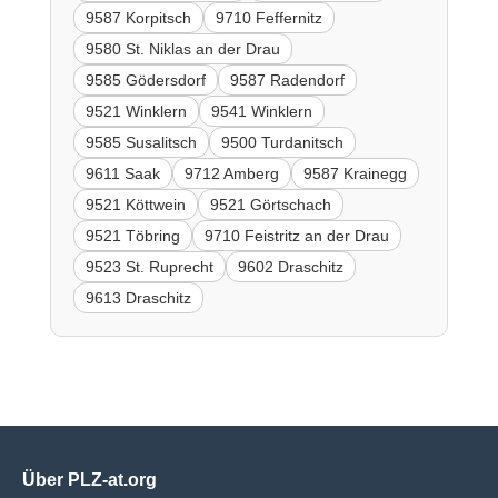
9587 Korpitsch
9710 Feffernitz
9580 St. Niklas an der Drau
9585 Gödersdorf
9587 Radendorf
9521 Winklern
9541 Winklern
9585 Susalitsch
9500 Turdanitsch
9611 Saak
9712 Amberg
9587 Krainegg
9521 Köttwein
9521 Görtschach
9521 Töbring
9710 Feistritz an der Drau
9523 St. Ruprecht
9602 Draschitz
9613 Draschitz
Über PLZ-at.org