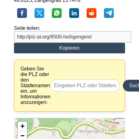
46.6125, Längengrad 13.7478
Seite teilen:
Kopieren
Geben Sie
die PLZ oder
den
Städtenamen
Suc
ein, um
Informationen
anzuzeigen:
+
−