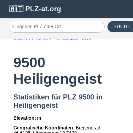
🇦🇹 PLZ-at.org
SUCHE
Eingeben PLZ oder Ort
Österreich
Kärnten
Heiligengeist
9500
9500
Heiligengeist
Statistiken für PLZ 9500 in
Heiligengeist
Elevation:
m
Geografische Koordinaten:
Breitengrad