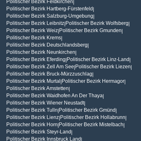
Politischer Bezirk Feldkirchen
|
Politischer Bezirk Hartberg-Fürstenfeld
|
Politischer Bezirk Salzburg-Umgebung
|
Politischer Bezirk Leibnitz
Politischer Bezirk Wolfsberg
|
|
Politischer Bezirk Weiz
Politischer Bezirk Gmunden
|
|
Politischer Bezirk Krems
|
Politischer Bezirk Deutschlandsberg
|
Politischer Bezirk Neunkirchen
|
Politischer Bezirk Eferding
Politischer Bezirk Linz-Land
|
|
Politischer Bezirk Zell Am See
Politischer Bezirk Liezen
|
|
Politischer Bezirk Bruck-Mürzzuschlag
|
Politischer Bezirk Murtal
Politischer Bezirk Hermagor
|
|
Politischer Bezirk Amstetten
|
Politischer Bezirk Waidhofen An Der Thaya
|
Politischer Bezirk Wiener Neustadt
|
Politischer Bezirk Tulln
Politischer Bezirk Gmünd
|
|
Politischer Bezirk Lienz
Politischer Bezirk Hollabrunn
|
|
Politischer Bezirk Horn
Politischer Bezirk Mistelbach
|
|
Politischer Bezirk Steyr-Land
|
Politischer Bezirk Innsbruck Land
|