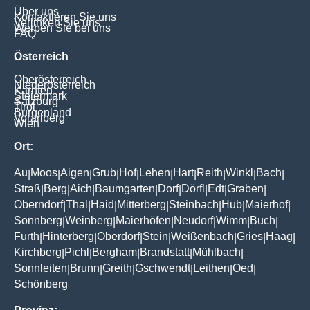
Über uns
Kontaktieren Sie uns
Verlinken Sie uns
Werben Sie bei uns
FAQ
Österreich
Oberösterreich
Niederösterreich
Kärnten
Steiermark
Salzburg
Tirol
Burgenland
Vorarlberg
Wien
Ort:
Au
Moos
Aigen
Grub
Hof
Lehen
Hart
Reith
Winkl
Bach
|
|
|
|
|
|
|
|
|
|
Straß
Berg
Aich
Baumgarten
Dorf
Dörfl
Edt
Graben
|
|
|
|
|
|
|
|
Oberndorf
Thal
Haid
Mitterberg
Steinbach
Hub
Maierhof
|
|
|
|
|
|
|
Sonnberg
Weinberg
Maierhöfen
Neudorf
Wimm
Buch
|
|
|
|
|
|
Furth
Hinterberg
Oberdorf
Stein
Weißenbach
Gries
Haag
|
|
|
|
|
|
|
Kirchberg
Pichl
Bergham
Brandstatt
Mühlbach
|
|
|
|
|
Sonnleiten
Brunn
Greith
Gschwendt
Leithen
Oed
|
|
|
|
|
|
Schönberg