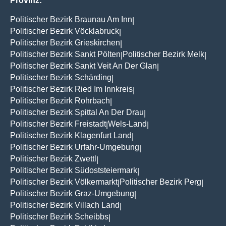
Provinz:
Politischer Bezirk Braunau Am Inn
|
Politischer Bezirk Vöcklabruck
|
Politischer Bezirk Grieskirchen
|
Politischer Bezirk Sankt Pölten
Politischer Bezirk Melk
|
|
Politischer Bezirk Sankt Veit An Der Glan
|
Politischer Bezirk Schärding
|
Politischer Bezirk Ried Im Innkreis
|
Politischer Bezirk Rohrbach
|
Politischer Bezirk Spittal An Der Drau
|
Politischer Bezirk Freistadt
Wels-Land
|
|
Politischer Bezirk Klagenfurt Land
|
Politischer Bezirk Urfahr-Umgebung
|
Politischer Bezirk Zwettl
|
Politischer Bezirk Südoststeiermark
|
Politischer Bezirk Völkermarkt
Politischer Bezirk Perg
|
|
Politischer Bezirk Graz-Umgebung
|
Politischer Bezirk Villach Land
|
Politischer Bezirk Scheibbs
|