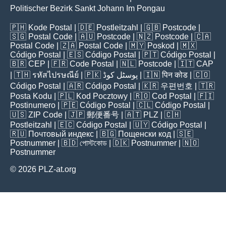
Politischer Bezirk Sankt Johann Im Pongau
🇵🇭
Kode Postal
| 🇩🇪
Postleitzahl
| 🇬🇧
Postcode
|
🇸🇬
Postal Code
| 🇦🇺
Postcode
| 🇳🇿
Postcode
| 🇨🇦
Postal Code
| 🇿🇦
Postal Code
| 🇲🇾
Poskod
| 🇲🇽
Código Postal
| 🇪🇸
Código Postal
| 🇵🇹
Código Postal
|
🇧🇷
CEP
| 🇫🇷
Code Postal
| 🇳🇱
Postcode
| 🇮🇹
CAP
| 🇹🇭
รหัสไปรษณีย์
| 🇵🇰
پوسٹل کوڈ
| 🇮🇳
पिन कोड
| 🇨🇴
Código Postal
| 🇦🇷
Código Postal
| 🇰🇷
우편번호
| 🇹🇷
Posta Kodu
| 🇵🇱
Kod Pocztowy
| 🇷🇴
Cod Poștal
| 🇫🇮
Postinumero
| 🇵🇪
Código Postal
| 🇨🇱
Código Postal
|
🇺🇸
ZIP Code
| 🇯🇵
郵便番号
| 🇦🇹
PLZ
| 🇨🇭
Postleitzahl
| 🇪🇨
Código Postal
| 🇺🇾
Código Postal
|
🇷🇺
Почтовый индекс
| 🇧🇬
Пощенски код
| 🇸🇪
Postnummer
| 🇧🇩
পোস্টকোড
| 🇩🇰
Postnummer
| 🇳🇴
Postnummer
© 2026 PLZ-at.org