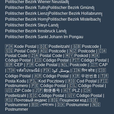
Politischer Bezirk Wiener Neustadt
|
Politischer Bezirk Tulln
Politischer Bezirk Gmünd
|
|
Politischer Bezirk Lienz
Politischer Bezirk Hollabrunn
|
|
Politischer Bezirk Horn
Politischer Bezirk Mistelbach
|
|
Politischer Bezirk Steyr-Land
|
Politischer Bezirk Innsbruck Land
|
Politischer Bezirk Sankt Johann Im Pongau
🇵🇭
Kode Postal
| 🇩🇪
Postleitzahl
| 🇬🇧
Postcode
|
🇸🇬
Postal Code
| 🇦🇺
Postcode
| 🇳🇿
Postcode
| 🇨🇦
Postal Code
| 🇿🇦
Postal Code
| 🇲🇾
Poskod
| 🇲🇽
Código Postal
| 🇪🇸
Código Postal
| 🇵🇹
Código Postal
|
🇧🇷
CEP
| 🇫🇷
Code Postal
| 🇳🇱
Postcode
| 🇮🇹
CAP
| 🇹🇭
รหัสไปรษณีย์
| 🇵🇰
پوسٹل کوڈ
| 🇮🇳
पिन कोड
| 🇨🇴
Código Postal
| 🇦🇷
Código Postal
| 🇰🇷
우편번호
| 🇹🇷
Posta Kodu
| 🇵🇱
Kod Pocztowy
| 🇷🇴
Cod Poștal
| 🇫🇮
Postinumero
| 🇵🇪
Código Postal
| 🇨🇱
Código Postal
|
🇺🇸
ZIP Code
| 🇯🇵
郵便番号
| 🇦🇹
PLZ
| 🇨🇭
Postleitzahl
| 🇪🇨
Código Postal
| 🇺🇾
Código Postal
|
🇷🇺
Почтовый индекс
| 🇧🇬
Пощенски код
| 🇸🇪
Postnummer
| 🇧🇩
পোস্টকোড
| 🇩🇰
Postnummer
| 🇳🇴
Postnummer