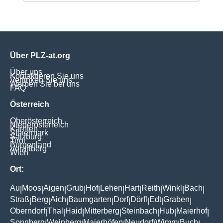
Über PLZ-at.org
Über uns
Kontaktieren Sie uns
Verlinken Sie uns
Werben Sie bei uns
FAQ
Österreich
Oberösterreich
Niederösterreich
Kärnten
Steiermark
Salzburg
Tirol
Burgenland
Vorarlberg
Wien
Ort:
Au
Moos
Aigen
Grub
Hof
Lehen
Hart
Reith
Winkl
Bach
|
|
|
|
|
|
|
|
|
|
Straß
Berg
Aich
Baumgarten
Dorf
Dörfl
Edt
Graben
|
|
|
|
|
|
|
|
Oberndorf
Thal
Haid
Mitterberg
Steinbach
Hub
Maierhof
|
|
|
|
|
|
|
Sonnberg
Weinberg
Maierhöfen
Neudorf
Wimm
Buch