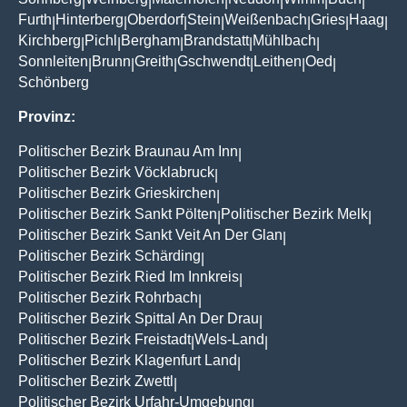
|
|
|
|
|
|
Furth
Hinterberg
Oberdorf
Stein
Weißenbach
Gries
Haag
|
|
|
|
|
|
|
Kirchberg
Pichl
Bergham
Brandstatt
Mühlbach
|
|
|
|
|
Sonnleiten
Brunn
Greith
Gschwendt
Leithen
Oed
|
|
|
|
|
|
Schönberg
Provinz:
Politischer Bezirk Braunau Am Inn
|
Politischer Bezirk Vöcklabruck
|
Politischer Bezirk Grieskirchen
|
Politischer Bezirk Sankt Pölten
Politischer Bezirk Melk
|
|
Politischer Bezirk Sankt Veit An Der Glan
|
Politischer Bezirk Schärding
|
Politischer Bezirk Ried Im Innkreis
|
Politischer Bezirk Rohrbach
|
Politischer Bezirk Spittal An Der Drau
|
Politischer Bezirk Freistadt
Wels-Land
|
|
Politischer Bezirk Klagenfurt Land
|
Politischer Bezirk Zwettl
|
Politischer Bezirk Urfahr-Umgebung
|