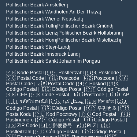
Politischer Bezirk Amstetten
|
Politischer Bezirk Waidhofen An Der Thaya
|
Politischer Bezirk Wiener Neustadt
|
Politischer Bezirk Tulln
Politischer Bezirk Gmünd
|
|
Politischer Bezirk Lienz
Politischer Bezirk Hollabrunn
|
|
Politischer Bezirk Horn
Politischer Bezirk Mistelbach
|
|
Politischer Bezirk Steyr-Land
|
Politischer Bezirk Innsbruck Land
|
Politischer Bezirk Sankt Johann Im Pongau
🇵🇭
Kode Postal
| 🇩🇪
Postleitzahl
| 🇬🇧
Postcode
|
🇸🇬
Postal Code
| 🇦🇺
Postcode
| 🇳🇿
Postcode
| 🇨🇦
Postal Code
| 🇿🇦
Postal Code
| 🇲🇾
Poskod
| 🇲🇽
Código Postal
| 🇪🇸
Código Postal
| 🇵🇹
Código Postal
|
🇧🇷
CEP
| 🇫🇷
Code Postal
| 🇳🇱
Postcode
| 🇮🇹
CAP
| 🇹🇭
รหัสไปรษณีย์
| 🇵🇰
پوسٹل کوڈ
| 🇮🇳
पिन कोड
| 🇨🇴
Código Postal
| 🇦🇷
Código Postal
| 🇰🇷
우편번호
| 🇹🇷
Posta Kodu
| 🇵🇱
Kod Pocztowy
| 🇷🇴
Cod Poștal
| 🇫🇮
Postinumero
| 🇵🇪
Código Postal
| 🇨🇱
Código Postal
|
🇺🇸
ZIP Code
| 🇯🇵
郵便番号
| 🇦🇹
PLZ
| 🇨🇭
Postleitzahl
| 🇪🇨
Código Postal
| 🇺🇾
Código Postal
|