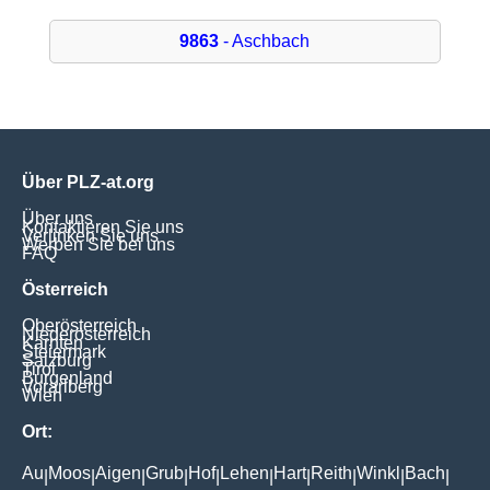
9863
- Aschbach
Über PLZ-at.org
Über uns
Kontaktieren Sie uns
Verlinken Sie uns
Werben Sie bei uns
FAQ
Österreich
Oberösterreich
Niederösterreich
Kärnten
Steiermark
Salzburg
Tirol
Burgenland
Vorarlberg
Wien
Ort:
Au
Moos
Aigen
Grub
Hof
Lehen
Hart
Reith
Winkl
Bach
|
|
|
|
|
|
|
|
|
|