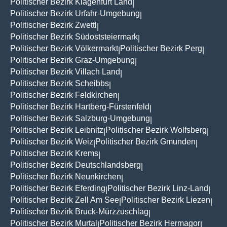
Politischer Bezirk Klagenfurt Land
|
Politischer Bezirk Urfahr-Umgebung
|
Politischer Bezirk Zwettl
|
Politischer Bezirk Südoststeiermark
|
Politischer Bezirk Völkermarkt
Politischer Bezirk Perg
|
|
Politischer Bezirk Graz-Umgebung
|
Politischer Bezirk Villach Land
|
Politischer Bezirk Scheibbs
|
Politischer Bezirk Feldkirchen
|
Politischer Bezirk Hartberg-Fürstenfeld
|
Politischer Bezirk Salzburg-Umgebung
|
Politischer Bezirk Leibnitz
Politischer Bezirk Wolfsberg
|
|
Politischer Bezirk Weiz
Politischer Bezirk Gmunden
|
|
Politischer Bezirk Krems
|
Politischer Bezirk Deutschlandsberg
|
Politischer Bezirk Neunkirchen
|
Politischer Bezirk Eferding
Politischer Bezirk Linz-Land
|
|
Politischer Bezirk Zell Am See
Politischer Bezirk Liezen
|
|
Politischer Bezirk Bruck-Mürzzuschlag
|
Politischer Bezirk Murtal
Politischer Bezirk Hermagor
|
|