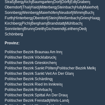
Straß
Berg
Aich
Baumgarten
Dorf
Dörfl
Edt
Graben
|
|
|
|
|
|
|
|
Oberndorf
Thal
Haid
Mitterberg
Steinbach
Hub
Maierhof
|
|
|
|
|
|
|
Sonnberg
Weinberg
Maierhöfen
Neudorf
Wimm
Buch
|
|
|
|
|
|
Furth
Hinterberg
Oberdorf
Stein
Weißenbach
Gries
Haag
|
|
|
|
|
|
|
Kirchberg
Pichl
Bergham
Brandstatt
Mühlbach
|
|
|
|
|
Sonnleiten
Brunn
Greith
Gschwendt
Leithen
Oed
|
|
|
|
|
|
Schönberg
Provinz:
Politischer Bezirk Braunau Am Inn
|
Politischer Bezirk Vöcklabruck
|
Politischer Bezirk Grieskirchen
|
Politischer Bezirk Sankt Pölten
Politischer Bezirk Melk
|
|
Politischer Bezirk Sankt Veit An Der Glan
|
Politischer Bezirk Schärding
|
Politischer Bezirk Ried Im Innkreis
|
Politischer Bezirk Rohrbach
|
Politischer Bezirk Spittal An Der Drau
|
Politischer Bezirk Freistadt
Wels-Land
|
|