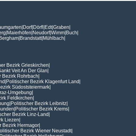
aumgarten
|
Dorf
|
Dörfl
|
Edt
|
Graben
|
erg
|
Maierhöfen
|
Neudorf
|
Wimm
|
Buch
|
Bergham
|
Brandstatt
|
Mühlbach
|
her Bezirk Grieskirchen
|
Sankt Veit An Der Glan
|
er Bezirk Rohrbach
|
nd
|
Politischer Bezirk Klagenfurt Land
|
Bezirk Südoststeiermark
|
 Graz-Umgebung
|
zirk Feldkirchen
|
ebung
|
Politischer Bezirk Leibnitz
|
Gmunden
|
Politischer Bezirk Krems
|
ischer Bezirk Linz-Land
|
rk Liezen
|
er Bezirk Hermagor
|
olitischer Bezirk Wiener Neustadt
|