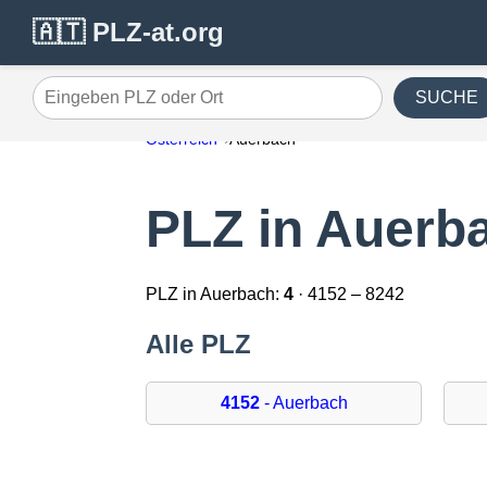
🇦🇹 PLZ-at.org
SUCHE
Eingeben PLZ oder Ort
Österreich
Auerbach
PLZ in Auerb
PLZ in Auerbach:
4
· 4152 – 8242
Alle PLZ
4152
- Auerbach