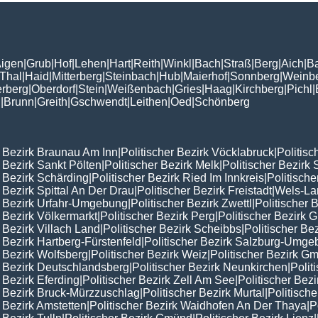
igen
|
Grub
|
Hof
|
Lehen
|
Hart
|
Reith
|
Winkl
|
Bach
|
Straß
|
Berg
|
Aich
|
B
Thal
|
Haid
|
Mitterberg
|
Steinbach
|
Hub
|
Maierhof
|
Sonnberg
|
Weinb
erberg
|
Oberdorf
|
Stein
|
Weißenbach
|
Gries
|
Haag
|
Kirchberg
|
Pichl
|
n
|
Brunn
|
Greith
|
Gschwendt
|
Leithen
|
Oed
|
Schönberg
r Bezirk Braunau Am Inn
|
Politischer Bezirk Vöcklabruck
|
Politisc
r Bezirk Sankt Pölten
|
Politischer Bezirk Melk
|
Politischer Bezirk 
r Bezirk Schärding
|
Politischer Bezirk Ried Im Innkreis
|
Politisch
r Bezirk Spittal An Der Drau
|
Politischer Bezirk Freistadt
|
Wels-La
r Bezirk Urfahr-Umgebung
|
Politischer Bezirk Zwettl
|
Politischer 
r Bezirk Völkermarkt
|
Politischer Bezirk Perg
|
Politischer Bezirk
r Bezirk Villach Land
|
Politischer Bezirk Scheibbs
|
Politischer Be
r Bezirk Hartberg-Fürstenfeld
|
Politischer Bezirk Salzburg-Umg
r Bezirk Wolfsberg
|
Politischer Bezirk Weiz
|
Politischer Bezirk 
r Bezirk Deutschlandsberg
|
Politischer Bezirk Neunkirchen
|
Polit
r Bezirk Eferding
|
Politischer Bezirk Zell Am See
|
Politischer Bezi
r Bezirk Bruck-Mürzzuschlag
|
Politischer Bezirk Murtal
|
Politisch
r Bezirk Amstetten
|
Politischer Bezirk Waidhofen An Der Thaya
|
P