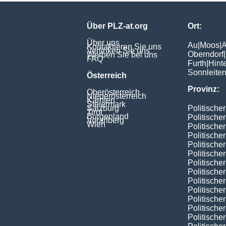
Über PLZ-at.org
Ort:
Über uns
Au
|
Moos
|
A
Kontaktieren Sie uns
Verlinken Sie uns
Oberndorf
|
Werben Sie bei uns
FAQ
Furth
|
Hint
Sonnleite
Österreich
Provinz:
Oberösterreich
Niederösterreich
Kärnten
Steiermark
Salzburg
Politische
Tirol
Burgenland
Politische
Vorarlberg
Wien
Politische
Politische
Politische
Politische
Politische
Politische
Politische
Politische
Politische
Politische
Politische