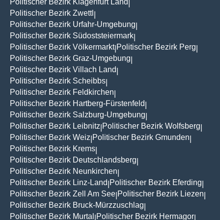
Politischer Bezirk Klagenfurt Land
|
Politischer Bezirk Zwettl
|
Politischer Bezirk Urfahr-Umgebung
|
Politischer Bezirk Südoststeiermark
|
Politischer Bezirk Völkermarkt
Politischer Bezirk Perg
|
|
Politischer Bezirk Graz-Umgebung
|
Politischer Bezirk Villach Land
|
Politischer Bezirk Scheibbs
|
Politischer Bezirk Feldkirchen
|
Politischer Bezirk Hartberg-Fürstenfeld
|
Politischer Bezirk Salzburg-Umgebung
|
Politischer Bezirk Leibnitz
Politischer Bezirk Wolfsberg
|
|
Politischer Bezirk Weiz
Politischer Bezirk Gmunden
|
|
Politischer Bezirk Krems
|
Politischer Bezirk Deutschlandsberg
|
Politischer Bezirk Neunkirchen
|
Politischer Bezirk Linz-Land
Politischer Bezirk Eferding
|
|
Politischer Bezirk Zell Am See
Politischer Bezirk Liezen
|
|
Politischer Bezirk Bruck-Mürzzuschlag
|
Politischer Bezirk Murtal
Politischer Bezirk Hermagor
|
|