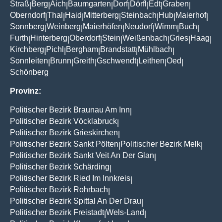
Straß
Berg
Aich
Baumgarten
Dorf
Dörfl
Edt
Graben
|
|
|
|
|
|
|
|
Oberndorf
Thal
Haid
Mitterberg
Steinbach
Hub
Maierhof
|
|
|
|
|
|
|
Sonnberg
Weinberg
Maierhöfen
Neudorf
Wimm
Buch
|
|
|
|
|
|
Furth
Hinterberg
Oberdorf
Stein
Weißenbach
Gries
Haag
|
|
|
|
|
|
|
Kirchberg
Pichl
Bergham
Brandstatt
Mühlbach
|
|
|
|
|
Sonnleiten
Brunn
Greith
Gschwendt
Leithen
Oed
|
|
|
|
|
|
Schönberg
Provinz:
Politischer Bezirk Braunau Am Inn
|
Politischer Bezirk Vöcklabruck
|
Politischer Bezirk Grieskirchen
|
Politischer Bezirk Sankt Pölten
Politischer Bezirk Melk
|
|
Politischer Bezirk Sankt Veit An Der Glan
|
Politischer Bezirk Schärding
|
Politischer Bezirk Ried Im Innkreis
|
Politischer Bezirk Rohrbach
|
Politischer Bezirk Spittal An Der Drau
|
Politischer Bezirk Freistadt
Wels-Land
|
|