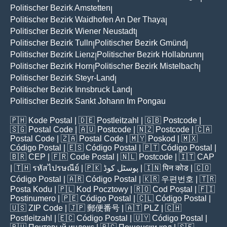
Politischer Bezirk Amstetten
|
Politischer Bezirk Waidhofen An Der Thaya
|
Politischer Bezirk Wiener Neustadt
|
Politischer Bezirk Tulln
Politischer Bezirk Gmünd
|
|
Politischer Bezirk Lienz
Politischer Bezirk Hollabrunn
|
|
Politischer Bezirk Horn
Politischer Bezirk Mistelbach
|
|
Politischer Bezirk Steyr-Land
|
Politischer Bezirk Innsbruck Land
|
Politischer Bezirk Sankt Johann Im Pongau
🇵🇭
Kode Postal
| 🇩🇪
Postleitzahl
| 🇬🇧
Postcode
|
🇸🇬
Postal Code
| 🇦🇺
Postcode
| 🇳🇿
Postcode
| 🇨🇦
Postal Code
| 🇿🇦
Postal Code
| 🇲🇾
Poskod
| 🇲🇽
Código Postal
| 🇪🇸
Código Postal
| 🇵🇹
Código Postal
|
🇧🇷
CEP
| 🇫🇷
Code Postal
| 🇳🇱
Postcode
| 🇮🇹
CAP
| 🇹🇭
รหัสไปรษณีย์
| 🇵🇰
پوسٹل کوڈ
| 🇮🇳
पिन कोड
| 🇨🇴
Código Postal
| 🇦🇷
Código Postal
| 🇰🇷
우편번호
| 🇹🇷
Posta Kodu
| 🇵🇱
Kod Pocztowy
| 🇷🇴
Cod Poștal
| 🇫🇮
Postinumero
| 🇵🇪
Código Postal
| 🇨🇱
Código Postal
|
🇺🇸
ZIP Code
| 🇯🇵
郵便番号
| 🇦🇹
PLZ
| 🇨🇭
Postleitzahl
| 🇪🇨
Código Postal
| 🇺🇾
Código Postal
|