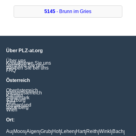
5145
- Brunn im Gries
Über PLZ-at.org
Über uns
Kontaktieren Sie uns
Verlinken Sie uns
Werben Sie bei uns
FAQ
Österreich
Oberösterreich
Niederösterreich
Kärnten
Steiermark
Salzburg
Tirol
Burgenland
Vorarlberg
Wien
Ort:
Au
Moos
Aigen
Grub
Hof
Lehen
Hart
Reith
Winkl
Bach
|
|
|
|
|
|
|
|
|
|