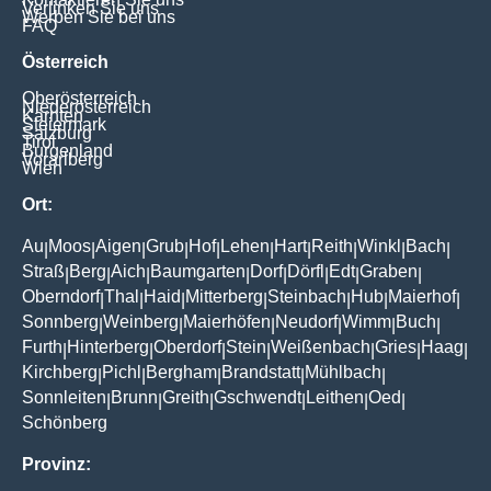
Verlinken Sie uns
Werben Sie bei uns
FAQ
Österreich
Oberösterreich
Niederösterreich
Kärnten
Steiermark
Salzburg
Tirol
Burgenland
Vorarlberg
Wien
Ort:
Au
Moos
Aigen
Grub
Hof
Lehen
Hart
Reith
Winkl
Bach
|
|
|
|
|
|
|
|
|
|
Straß
Berg
Aich
Baumgarten
Dorf
Dörfl
Edt
Graben
|
|
|
|
|
|
|
|
Oberndorf
Thal
Haid
Mitterberg
Steinbach
Hub
Maierhof
|
|
|
|
|
|
|
Sonnberg
Weinberg
Maierhöfen
Neudorf
Wimm
Buch
|
|
|
|
|
|
Furth
Hinterberg
Oberdorf
Stein
Weißenbach
Gries
Haag
|
|
|
|
|
|
|
Kirchberg
Pichl
Bergham
Brandstatt
Mühlbach
|
|
|
|
|
Sonnleiten
Brunn
Greith
Gschwendt
Leithen
Oed
|
|
|
|
|
|
Schönberg
Provinz: