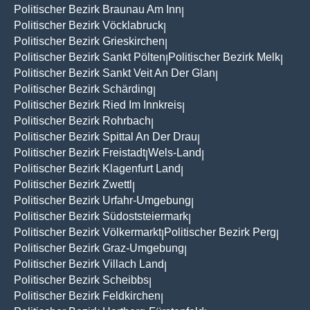
Politischer Bezirk Braunau Am Inn
|
Politischer Bezirk Vöcklabruck
|
Politischer Bezirk Grieskirchen
|
Politischer Bezirk Sankt Pölten
Politischer Bezirk Melk
|
|
Politischer Bezirk Sankt Veit An Der Glan
|
Politischer Bezirk Schärding
|
Politischer Bezirk Ried Im Innkreis
|
Politischer Bezirk Rohrbach
|
Politischer Bezirk Spittal An Der Drau
|
Politischer Bezirk Freistadt
Wels-Land
|
|
Politischer Bezirk Klagenfurt Land
|
Politischer Bezirk Zwettl
|
Politischer Bezirk Urfahr-Umgebung
|
Politischer Bezirk Südoststeiermark
|
Politischer Bezirk Völkermarkt
Politischer Bezirk Perg
|
|
Politischer Bezirk Graz-Umgebung
|
Politischer Bezirk Villach Land
|
Politischer Bezirk Scheibbs
|
Politischer Bezirk Feldkirchen
|