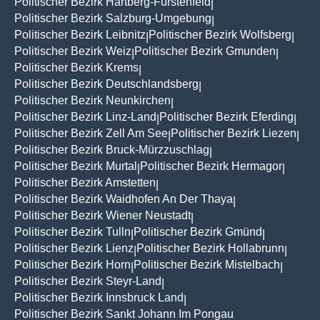
Politischer Bezirk Hartberg-Fürstenfeld
|
Politischer Bezirk Salzburg-Umgebung
|
Politischer Bezirk Leibnitz
Politischer Bezirk Wolfsberg
|
|
Politischer Bezirk Weiz
Politischer Bezirk Gmunden
|
|
Politischer Bezirk Krems
|
Politischer Bezirk Deutschlandsberg
|
Politischer Bezirk Neunkirchen
|
Politischer Bezirk Linz-Land
Politischer Bezirk Eferding
|
|
Politischer Bezirk Zell Am See
Politischer Bezirk Liezen
|
|
Politischer Bezirk Bruck-Mürzzuschlag
|
Politischer Bezirk Murtal
Politischer Bezirk Hermagor
|
|
Politischer Bezirk Amstetten
|
Politischer Bezirk Waidhofen An Der Thaya
|
Politischer Bezirk Wiener Neustadt
|
Politischer Bezirk Tulln
Politischer Bezirk Gmünd
|
|
Politischer Bezirk Lienz
Politischer Bezirk Hollabrunn
|
|
Politischer Bezirk Horn
Politischer Bezirk Mistelbach
|
|
Politischer Bezirk Steyr-Land
|
Politischer Bezirk Innsbruck Land
|
Politischer Bezirk Sankt Johann Im Pongau