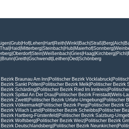
igen
|
Grub
|
Hof
|
Lehen
|
Hart
|
Reith
|
Winkl
|
Bach
|
Straß
|
Berg
|
Aich
|
B
Thal
|
Haid
|
Mitterberg
|
Steinbach
|
Hub
|
Maierhof
|
Sonnberg
|
Weinb
erberg
|
Oberdorf
|
Stein
|
Weißenbach
|
Gries
|
Haag
|
Kirchberg
|
Pichl
|
n
|
Brunn
|
Greith
|
Gschwendt
|
Leithen
|
Oed
|
Schönberg
r Bezirk Braunau Am Inn
|
Politischer Bezirk Vöcklabruck
|
Politisc
r Bezirk Sankt Pölten
|
Politischer Bezirk Melk
|
Politischer Bezirk 
r Bezirk Schärding
|
Politischer Bezirk Ried Im Innkreis
|
Politisch
r Bezirk Spittal An Der Drau
|
Politischer Bezirk Freistadt
|
Wels-La
 Bezirk Zwettl
|
Politischer Bezirk Urfahr-Umgebung
|
Politischer 
r Bezirk Völkermarkt
|
Politischer Bezirk Perg
|
Politischer Bezirk
r Bezirk Villach Land
|
Politischer Bezirk Scheibbs
|
Politischer Be
r Bezirk Hartberg-Fürstenfeld
|
Politischer Bezirk Salzburg-Umg
r Bezirk Wolfsberg
|
Politischer Bezirk Weiz
|
Politischer Bezirk 
r Bezirk Deutschlandsberg
|
Politischer Bezirk Neunkirchen
|
Polit