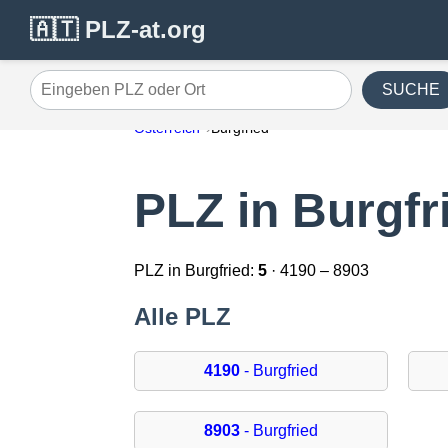
🇦🇹 PLZ-at.org
SUCHE
Eingeben PLZ oder Ort
Österreich
Burgfried
PLZ in Burgfr
PLZ in Burgfried:
5
· 4190 – 8903
Alle PLZ
4190
- Burgfried
8903
- Burgfried