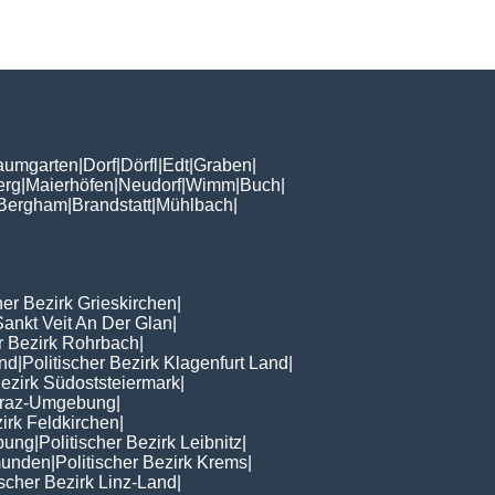
aumgarten
|
Dorf
|
Dörfl
|
Edt
|
Graben
|
erg
|
Maierhöfen
|
Neudorf
|
Wimm
|
Buch
|
Bergham
|
Brandstatt
|
Mühlbach
|
her Bezirk Grieskirchen
|
Sankt Veit An Der Glan
|
er Bezirk Rohrbach
|
nd
|
Politischer Bezirk Klagenfurt Land
|
Bezirk Südoststeiermark
|
 Graz-Umgebung
|
zirk Feldkirchen
|
ebung
|
Politischer Bezirk Leibnitz
|
Gmunden
|
Politischer Bezirk Krems
|
ischer Bezirk Linz-Land
|