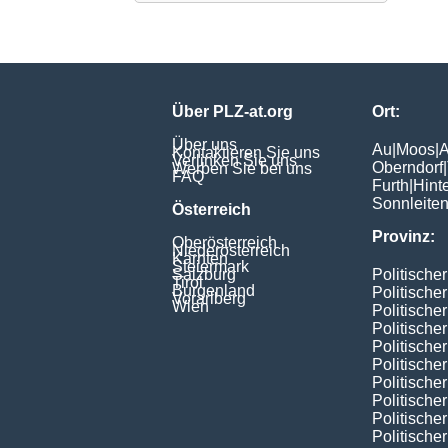
Über PLZ-at.org
Ort:
Über uns
Au
|
Moos
|
A
Kontaktieren Sie uns
Verlinken Sie uns
Oberndorf
|
Werben Sie bei uns
FAQ
Furth
|
Hint
Sonnleite
Österreich
Provinz:
Oberösterreich
Niederösterreich
Kärnten
Steiermark
Salzburg
Politische
Tirol
Burgenland
Politische
Vorarlberg
Wien
Politische
Politische
Politischer
Politische
Politische
Politische
Politische
Politische