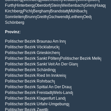
|
|
|
|
|
|
Furth
Hinterberg
Oberdorf
Stein
Weißenbach
Gries
Haag
|
|
|
|
|
|
|
Kirchberg
Pichl
Bergham
Brandstatt
Mühlbach
|
|
|
|
|
Sonnleiten
Brunn
Greith
Gschwendt
Leithen
Oed
|
|
|
|
|
|
Schönberg
Provinz:
Politischer Bezirk Braunau Am Inn
|
Politischer Bezirk Vöcklabruck
|
Politischer Bezirk Grieskirchen
|
Politischer Bezirk Sankt Pölten
Politischer Bezirk Melk
|
|
Politischer Bezirk Sankt Veit An Der Glan
|
Politischer Bezirk Schärding
|
Politischer Bezirk Ried Im Innkreis
|
Politischer Bezirk Rohrbach
|
Politischer Bezirk Spittal An Der Drau
|
Politischer Bezirk Freistadt
Wels-Land
|
|
Politischer Bezirk Klagenfurt Land
|
Politischer Bezirk Urfahr-Umgebung
|
Politischer Bezirk Zwettl
|