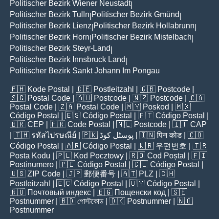
Politischer Bezirk Wiener Neustadt
|
Politischer Bezirk Tulln
Politischer Bezirk Gmünd
|
|
Politischer Bezirk Lienz
Politischer Bezirk Hollabrunn
|
|
Politischer Bezirk Horn
Politischer Bezirk Mistelbach
|
|
Politischer Bezirk Steyr-Land
|
Politischer Bezirk Innsbruck Land
|
Politischer Bezirk Sankt Johann Im Pongau
🇵🇭
Kode Postal
| 🇩🇪
Postleitzahl
| 🇬🇧
Postcode
|
🇸🇬
Postal Code
| 🇦🇺
Postcode
| 🇳🇿
Postcode
| 🇨🇦
Postal Code
| 🇿🇦
Postal Code
| 🇲🇾
Poskod
| 🇲🇽
Código Postal
| 🇪🇸
Código Postal
| 🇵🇹
Código Postal
|
🇧🇷
CEP
| 🇫🇷
Code Postal
| 🇳🇱
Postcode
| 🇮🇹
CAP
| 🇹🇭
รหัสไปรษณีย์
| 🇵🇰
پوسٹل کوڈ
| 🇮🇳
पिन कोड
| 🇨🇴
Código Postal
| 🇦🇷
Código Postal
| 🇰🇷
우편번호
| 🇹🇷
Posta Kodu
| 🇵🇱
Kod Pocztowy
| 🇷🇴
Cod Poștal
| 🇫🇮
Postinumero
| 🇵🇪
Código Postal
| 🇨🇱
Código Postal
|
🇺🇸
ZIP Code
| 🇯🇵
郵便番号
| 🇦🇹
PLZ
| 🇨🇭
Postleitzahl
| 🇪🇨
Código Postal
| 🇺🇾
Código Postal
|
🇷🇺
Почтовый индекс
| 🇧🇬
Пощенски код
| 🇸🇪
Postnummer
| 🇧🇩
পোস্টকোড
| 🇩🇰
Postnummer
| 🇳🇴
Postnummer