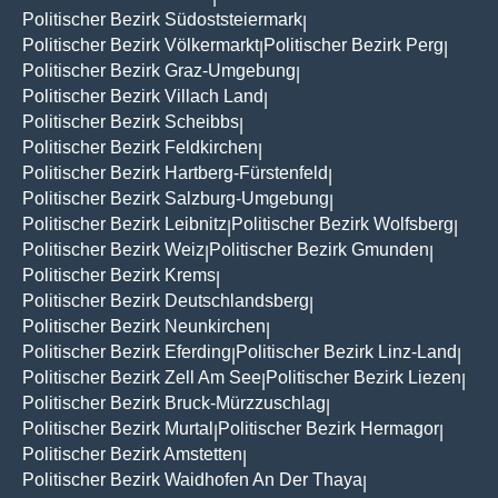
Politischer Bezirk Südoststeiermark
|
Politischer Bezirk Völkermarkt
Politischer Bezirk Perg
|
|
Politischer Bezirk Graz-Umgebung
|
Politischer Bezirk Villach Land
|
Politischer Bezirk Scheibbs
|
Politischer Bezirk Feldkirchen
|
Politischer Bezirk Hartberg-Fürstenfeld
|
Politischer Bezirk Salzburg-Umgebung
|
Politischer Bezirk Leibnitz
Politischer Bezirk Wolfsberg
|
|
Politischer Bezirk Weiz
Politischer Bezirk Gmunden
|
|
Politischer Bezirk Krems
|
Politischer Bezirk Deutschlandsberg
|
Politischer Bezirk Neunkirchen
|
Politischer Bezirk Eferding
Politischer Bezirk Linz-Land
|
|
Politischer Bezirk Zell Am See
Politischer Bezirk Liezen
|
|
Politischer Bezirk Bruck-Mürzzuschlag
|
Politischer Bezirk Murtal
Politischer Bezirk Hermagor
|
|
Politischer Bezirk Amstetten
|
Politischer Bezirk Waidhofen An Der Thaya
|