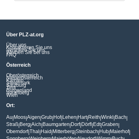
Über PLZ-at.org
Über uns
Kontaktieren Sie uns
Verlinken Sie uns
Werben Sie bei uns
FAQ
Österreich
Oberösterreich
Niederösterreich
Kärnten
Steiermark
Salzburg
Tirol
Burgenland
Vorarlberg
Wien
Ort:
Au
Moos
Aigen
Grub
Hof
Lehen
Hart
Reith
Winkl
Bach
|
|
|
|
|
|
|
|
|
|
Straß
Berg
Aich
Baumgarten
Dorf
Dörfl
Edt
Graben
|
|
|
|
|
|
|
|
Oberndorf
Thal
Haid
Mitterberg
Steinbach
Hub
Maierhof
|
|
|
|
|
|
|
Sonnberg
Weinberg
Maierhöfen
Neudorf
Wimm
Buch