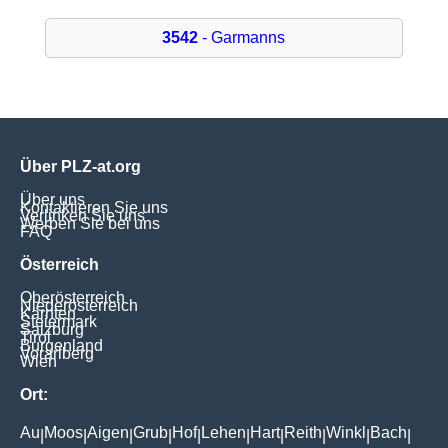
3542
- Garmanns
Über PLZ-at.org
Über uns
Kontaktieren Sie uns
Verlinken Sie uns
Werben Sie bei uns
FAQ
Österreich
Oberösterreich
Niederösterreich
Kärnten
Steiermark
Salzburg
Tirol
Burgenland
Vorarlberg
Wien
Ort:
Au
Moos
Aigen
Grub
Hof
Lehen
Hart
Reith
Winkl
Bach
|
|
|
|
|
|
|
|
|
|