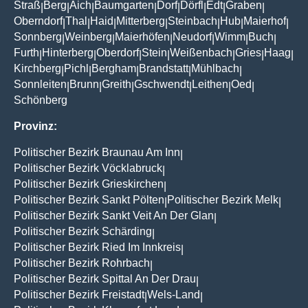
Straß
Berg
Aich
Baumgarten
Dorf
Dörfl
Edt
Graben
|
|
|
|
|
|
|
|
Oberndorf
Thal
Haid
Mitterberg
Steinbach
Hub
Maierhof
|
|
|
|
|
|
|
Sonnberg
Weinberg
Maierhöfen
Neudorf
Wimm
Buch
|
|
|
|
|
|
Furth
Hinterberg
Oberdorf
Stein
Weißenbach
Gries
Haag
|
|
|
|
|
|
|
Kirchberg
Pichl
Bergham
Brandstatt
Mühlbach
|
|
|
|
|
Sonnleiten
Brunn
Greith
Gschwendt
Leithen
Oed
|
|
|
|
|
|
Schönberg
Provinz:
Politischer Bezirk Braunau Am Inn
|
Politischer Bezirk Vöcklabruck
|
Politischer Bezirk Grieskirchen
|
Politischer Bezirk Sankt Pölten
Politischer Bezirk Melk
|
|
Politischer Bezirk Sankt Veit An Der Glan
|
Politischer Bezirk Schärding
|
Politischer Bezirk Ried Im Innkreis
|
Politischer Bezirk Rohrbach
|
Politischer Bezirk Spittal An Der Drau
|
Politischer Bezirk Freistadt
Wels-Land
|
|