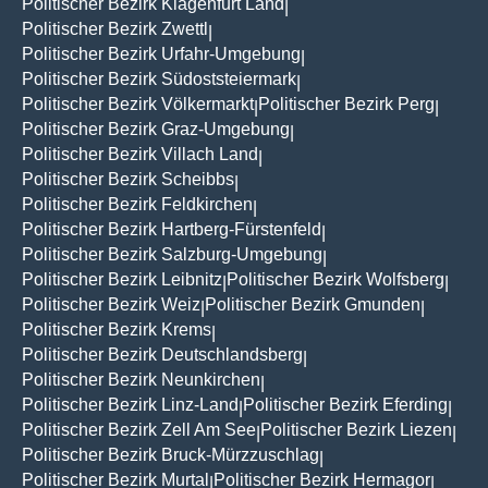
Politischer Bezirk Klagenfurt Land
|
Politischer Bezirk Zwettl
|
Politischer Bezirk Urfahr-Umgebung
|
Politischer Bezirk Südoststeiermark
|
Politischer Bezirk Völkermarkt
Politischer Bezirk Perg
|
|
Politischer Bezirk Graz-Umgebung
|
Politischer Bezirk Villach Land
|
Politischer Bezirk Scheibbs
|
Politischer Bezirk Feldkirchen
|
Politischer Bezirk Hartberg-Fürstenfeld
|
Politischer Bezirk Salzburg-Umgebung
|
Politischer Bezirk Leibnitz
Politischer Bezirk Wolfsberg
|
|
Politischer Bezirk Weiz
Politischer Bezirk Gmunden
|
|
Politischer Bezirk Krems
|
Politischer Bezirk Deutschlandsberg
|
Politischer Bezirk Neunkirchen
|
Politischer Bezirk Linz-Land
Politischer Bezirk Eferding
|
|
Politischer Bezirk Zell Am See
Politischer Bezirk Liezen
|
|
Politischer Bezirk Bruck-Mürzzuschlag
|
Politischer Bezirk Murtal
Politischer Bezirk Hermagor
|
|