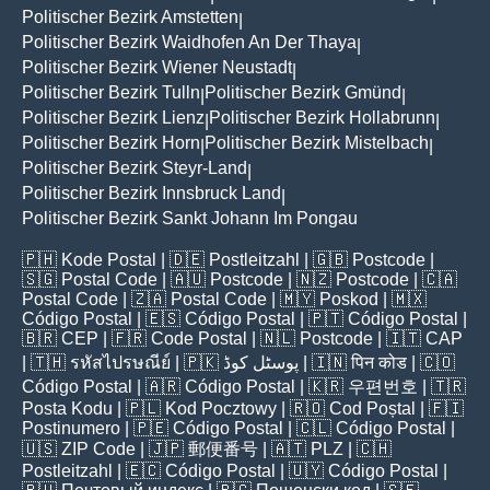
Politischer Bezirk Amstetten
|
Politischer Bezirk Waidhofen An Der Thaya
|
Politischer Bezirk Wiener Neustadt
|
Politischer Bezirk Tulln
Politischer Bezirk Gmünd
|
|
Politischer Bezirk Lienz
Politischer Bezirk Hollabrunn
|
|
Politischer Bezirk Horn
Politischer Bezirk Mistelbach
|
|
Politischer Bezirk Steyr-Land
|
Politischer Bezirk Innsbruck Land
|
Politischer Bezirk Sankt Johann Im Pongau
🇵🇭
Kode Postal
| 🇩🇪
Postleitzahl
| 🇬🇧
Postcode
|
🇸🇬
Postal Code
| 🇦🇺
Postcode
| 🇳🇿
Postcode
| 🇨🇦
Postal Code
| 🇿🇦
Postal Code
| 🇲🇾
Poskod
| 🇲🇽
Código Postal
| 🇪🇸
Código Postal
| 🇵🇹
Código Postal
|
🇧🇷
CEP
| 🇫🇷
Code Postal
| 🇳🇱
Postcode
| 🇮🇹
CAP
| 🇹🇭
รหัสไปรษณีย์
| 🇵🇰
پوسٹل کوڈ
| 🇮🇳
पिन कोड
| 🇨🇴
Código Postal
| 🇦🇷
Código Postal
| 🇰🇷
우편번호
| 🇹🇷
Posta Kodu
| 🇵🇱
Kod Pocztowy
| 🇷🇴
Cod Poștal
| 🇫🇮
Postinumero
| 🇵🇪
Código Postal
| 🇨🇱
Código Postal
|
🇺🇸
ZIP Code
| 🇯🇵
郵便番号
| 🇦🇹
PLZ
| 🇨🇭
Postleitzahl
| 🇪🇨
Código Postal
| 🇺🇾
Código Postal
|