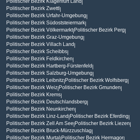
Politischer Bezirk Klagenfurt Land
|
Politischer Bezirk Zwettl
|
Politischer Bezirk Urfahr-Umgebung
|
Politischer Bezirk Südoststeiermark
|
Politischer Bezirk Völkermarkt
Politischer Bezirk Perg
|
|
Politischer Bezirk Graz-Umgebung
|
Politischer Bezirk Villach Land
|
Politischer Bezirk Scheibbs
|
Politischer Bezirk Feldkirchen
|
Politischer Bezirk Hartberg-Fürstenfeld
|
Politischer Bezirk Salzburg-Umgebung
|
Politischer Bezirk Leibnitz
Politischer Bezirk Wolfsberg
|
|
Politischer Bezirk Weiz
Politischer Bezirk Gmunden
|
|
Politischer Bezirk Krems
|
Politischer Bezirk Deutschlandsberg
|
Politischer Bezirk Neunkirchen
|
Politischer Bezirk Linz-Land
Politischer Bezirk Eferding
|
|
Politischer Bezirk Zell Am See
Politischer Bezirk Liezen
|
|
Politischer Bezirk Bruck-Mürzzuschlag
|
Politischer Bezirk Murtal
Politischer Bezirk Hermagor
|
|