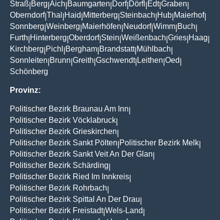
Straß
Berg
Aich
Baumgarten
Dorf
Dörfl
Edt
Graben
|
|
|
|
|
|
|
|
Oberndorf
Thal
Haid
Mitterberg
Steinbach
Hub
Maierhof
|
|
|
|
|
|
|
Sonnberg
Weinberg
Maierhöfen
Neudorf
Wimm
Buch
|
|
|
|
|
|
Furth
Hinterberg
Oberdorf
Stein
Weißenbach
Gries
Haag
|
|
|
|
|
|
|
Kirchberg
Pichl
Bergham
Brandstatt
Mühlbach
|
|
|
|
|
Sonnleiten
Brunn
Greith
Gschwendt
Leithen
Oed
|
|
|
|
|
|
Schönberg
Provinz:
Politischer Bezirk Braunau Am Inn
|
Politischer Bezirk Vöcklabruck
|
Politischer Bezirk Grieskirchen
|
Politischer Bezirk Sankt Pölten
Politischer Bezirk Melk
|
|
Politischer Bezirk Sankt Veit An Der Glan
|
Politischer Bezirk Schärding
|
Politischer Bezirk Ried Im Innkreis
|
Politischer Bezirk Rohrbach
|
Politischer Bezirk Spittal An Der Drau
|
Politischer Bezirk Freistadt
Wels-Land
|
|