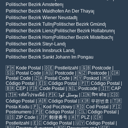
Politischer Bezirk Amstetten
|
Politischer Bezirk Waidhofen An Der Thaya
|
Politischer Bezirk Wiener Neustadt
|
Politischer Bezirk Tulln
Politischer Bezirk Gmünd
|
|
Politischer Bezirk Lienz
Politischer Bezirk Hollabrunn
|
|
Politischer Bezirk Horn
Politischer Bezirk Mistelbach
|
|
Politischer Bezirk Steyr-Land
|
Politischer Bezirk Innsbruck Land
|
Politischer Bezirk Sankt Johann Im Pongau
🇵🇭
Kode Postal
| 🇩🇪
Postleitzahl
| 🇬🇧
Postcode
|
🇸🇬
Postal Code
| 🇦🇺
Postcode
| 🇳🇿
Postcode
| 🇨🇦
Postal Code
| 🇿🇦
Postal Code
| 🇲🇾
Poskod
| 🇲🇽
Código Postal
| 🇪🇸
Código Postal
| 🇵🇹
Código Postal
|
🇧🇷
CEP
| 🇫🇷
Code Postal
| 🇳🇱
Postcode
| 🇮🇹
CAP
| 🇹🇭
รหัสไปรษณีย์
| 🇵🇰
پوسٹل کوڈ
| 🇮🇳
पिन कोड
| 🇨🇴
Código Postal
| 🇦🇷
Código Postal
| 🇰🇷
우편번호
| 🇹🇷
Posta Kodu
| 🇵🇱
Kod Pocztowy
| 🇷🇴
Cod Poștal
| 🇫🇮
Postinumero
| 🇵🇪
Código Postal
| 🇨🇱
Código Postal
|
🇺🇸
ZIP Code
| 🇯🇵
郵便番号
| 🇦🇹
PLZ
| 🇨🇭
Postleitzahl
| 🇪🇨
Código Postal
| 🇺🇾
Código Postal
|