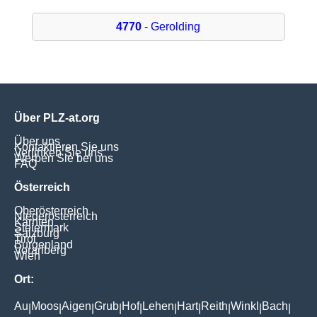
4770
- Gerolding
Über PLZ-at.org
Über uns
Kontaktieren Sie uns
Verlinken Sie uns
Werben Sie bei uns
FAQ
Österreich
Oberösterreich
Niederösterreich
Kärnten
Steiermark
Salzburg
Tirol
Burgenland
Vorarlberg
Wien
Ort:
Au
Moos
Aigen
Grub
Hof
Lehen
Hart
Reith
Winkl
Bach
|
|
|
|
|
|
|
|
|
|