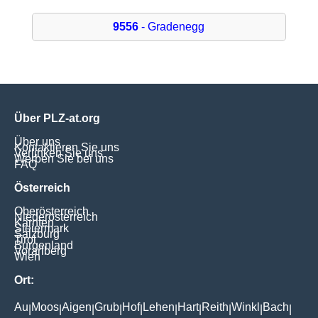
9556
- Gradenegg
Über PLZ-at.org
Über uns
Kontaktieren Sie uns
Verlinken Sie uns
Werben Sie bei uns
FAQ
Österreich
Oberösterreich
Niederösterreich
Kärnten
Steiermark
Salzburg
Tirol
Burgenland
Vorarlberg
Wien
Ort:
Au
Moos
Aigen
Grub
Hof
Lehen
Hart
Reith
Winkl
Bach
|
|
|
|
|
|
|
|
|
|