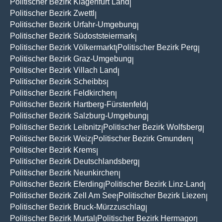
Politischer Bezirk Klagenfurt Land
|
Politischer Bezirk Zwettl
|
Politischer Bezirk Urfahr-Umgebung
|
Politischer Bezirk Südoststeiermark
|
Politischer Bezirk Völkermarkt
Politischer Bezirk Perg
|
|
Politischer Bezirk Graz-Umgebung
|
Politischer Bezirk Villach Land
|
Politischer Bezirk Scheibbs
|
Politischer Bezirk Feldkirchen
|
Politischer Bezirk Hartberg-Fürstenfeld
|
Politischer Bezirk Salzburg-Umgebung
|
Politischer Bezirk Leibnitz
Politischer Bezirk Wolfsberg
|
|
Politischer Bezirk Weiz
Politischer Bezirk Gmunden
|
|
Politischer Bezirk Krems
|
Politischer Bezirk Deutschlandsberg
|
Politischer Bezirk Neunkirchen
|
Politischer Bezirk Eferding
Politischer Bezirk Linz-Land
|
|
Politischer Bezirk Zell Am See
Politischer Bezirk Liezen
|
|
Politischer Bezirk Bruck-Mürzzuschlag
|
Politischer Bezirk Murtal
Politischer Bezirk Hermagor
|
|