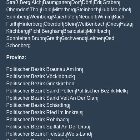
Straß
Berg
Aich
Baumgarten
Dorf
Dörfl
Edt
Graben
|
|
|
|
|
|
|
|
Oberndorf
Thal
Haid
Mitterberg
Steinbach
Hub
Maierhof
|
|
|
|
|
|
|
Sonnberg
Weinberg
Maierhöfen
Neudorf
Wimm
Buch
|
|
|
|
|
|
Furth
Hinterberg
Oberdorf
Stein
Weißenbach
Gries
Haag
|
|
|
|
|
|
|
Kirchberg
Pichl
Bergham
Brandstatt
Mühlbach
|
|
|
|
|
Sonnleiten
Brunn
Greith
Gschwendt
Leithen
Oed
|
|
|
|
|
|
Schönberg
Provinz:
Politischer Bezirk Braunau Am Inn
|
Politischer Bezirk Vöcklabruck
|
Politischer Bezirk Grieskirchen
|
Politischer Bezirk Sankt Pölten
Politischer Bezirk Melk
|
|
Politischer Bezirk Sankt Veit An Der Glan
|
Politischer Bezirk Schärding
|
Politischer Bezirk Ried Im Innkreis
|
Politischer Bezirk Rohrbach
|
Politischer Bezirk Spittal An Der Drau
|
Politischer Bezirk Freistadt
Wels-Land
|
|