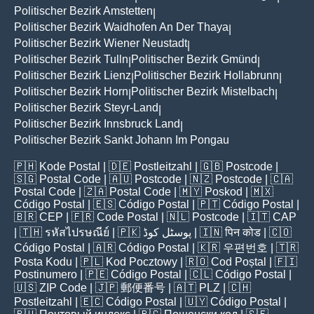
Politischer Bezirk Amstetten
|
Politischer Bezirk Waidhofen An Der Thaya
|
Politischer Bezirk Wiener Neustadt
|
Politischer Bezirk Tulln
Politischer Bezirk Gmünd
|
|
Politischer Bezirk Lienz
Politischer Bezirk Hollabrunn
|
|
Politischer Bezirk Horn
Politischer Bezirk Mistelbach
|
|
Politischer Bezirk Steyr-Land
|
Politischer Bezirk Innsbruck Land
|
Politischer Bezirk Sankt Johann Im Pongau
🇵🇭
Kode Postal
| 🇩🇪
Postleitzahl
| 🇬🇧
Postcode
|
🇸🇬
Postal Code
| 🇦🇺
Postcode
| 🇳🇿
Postcode
| 🇨🇦
Postal Code
| 🇿🇦
Postal Code
| 🇲🇾
Poskod
| 🇲🇽
Código Postal
| 🇪🇸
Código Postal
| 🇵🇹
Código Postal
|
🇧🇷
CEP
| 🇫🇷
Code Postal
| 🇳🇱
Postcode
| 🇮🇹
CAP
| 🇹🇭
รหัสไปรษณีย์
| 🇵🇰
پوسٹل کوڈ
| 🇮🇳
पिन कोड
| 🇨🇴
Código Postal
| 🇦🇷
Código Postal
| 🇰🇷
우편번호
| 🇹🇷
Posta Kodu
| 🇵🇱
Kod Pocztowy
| 🇷🇴
Cod Poștal
| 🇫🇮
Postinumero
| 🇵🇪
Código Postal
| 🇨🇱
Código Postal
|
🇺🇸
ZIP Code
| 🇯🇵
郵便番号
| 🇦🇹
PLZ
| 🇨🇭
Postleitzahl
| 🇪🇨
Código Postal
| 🇺🇾
Código Postal
|