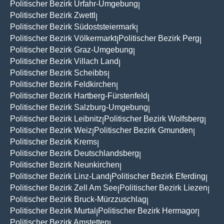
Politischer Bezirk Urfahr-Umgebung
|
Politischer Bezirk Zwettl
|
Politischer Bezirk Südoststeiermark
|
Politischer Bezirk Völkermarkt
Politischer Bezirk Perg
|
|
Politischer Bezirk Graz-Umgebung
|
Politischer Bezirk Villach Land
|
Politischer Bezirk Scheibbs
|
Politischer Bezirk Feldkirchen
|
Politischer Bezirk Hartberg-Fürstenfeld
|
Politischer Bezirk Salzburg-Umgebung
|
Politischer Bezirk Leibnitz
Politischer Bezirk Wolfsberg
|
|
Politischer Bezirk Weiz
Politischer Bezirk Gmunden
|
|
Politischer Bezirk Krems
|
Politischer Bezirk Deutschlandsberg
|
Politischer Bezirk Neunkirchen
|
Politischer Bezirk Linz-Land
Politischer Bezirk Eferding
|
|
Politischer Bezirk Zell Am See
Politischer Bezirk Liezen
|
|
Politischer Bezirk Bruck-Mürzzuschlag
|
Politischer Bezirk Murtal
Politischer Bezirk Hermagor
|
|
Politischer Bezirk Amstetten
|