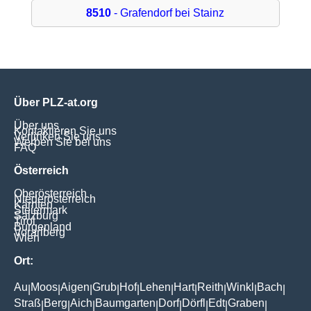
8510
- Grafendorf bei Stainz
Über PLZ-at.org
Über uns
Kontaktieren Sie uns
Verlinken Sie uns
Werben Sie bei uns
FAQ
Österreich
Oberösterreich
Niederösterreich
Kärnten
Steiermark
Salzburg
Tirol
Burgenland
Vorarlberg
Wien
Ort:
Au
Moos
Aigen
Grub
Hof
Lehen
Hart
Reith
Winkl
Bach
|
|
|
|
|
|
|
|
|
|
Straß
Berg
Aich
Baumgarten
Dorf
Dörfl
Edt
Graben
|
|
|
|
|
|
|
|