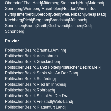
Oberndorf
Thal
Haid
Mitterberg
Steinbach
Hub
Maierhof
|
|
|
|
|
|
|
Sonnberg
Weinberg
Maierhöfen
Neudorf
Wimm
Buch
|
|
|
|
|
|
Furth
Hinterberg
Oberdorf
Stein
Weißenbach
Gries
Haag
|
|
|
|
|
|
|
Kirchberg
Pichl
Bergham
Brandstatt
Mühlbach
|
|
|
|
|
Sonnleiten
Brunn
Greith
Gschwendt
Leithen
Oed
|
|
|
|
|
|
Schönberg
Provinz:
Politischer Bezirk Braunau Am Inn
|
Politischer Bezirk Vöcklabruck
|
Politischer Bezirk Grieskirchen
|
Politischer Bezirk Sankt Pölten
Politischer Bezirk Melk
|
|
Politischer Bezirk Sankt Veit An Der Glan
|
Politischer Bezirk Schärding
|
Politischer Bezirk Ried Im Innkreis
|
Politischer Bezirk Rohrbach
|
Politischer Bezirk Spittal An Der Drau
|
Politischer Bezirk Freistadt
Wels-Land
|
|
Politischer Bezirk Klagenfurt Land
|