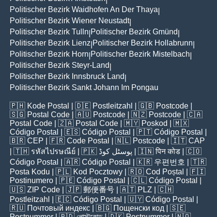
Politischer Bezirk Waidhofen An Der Thaya
|
Politischer Bezirk Wiener Neustadt
|
Politischer Bezirk Tulln
Politischer Bezirk Gmünd
|
|
Politischer Bezirk Lienz
Politischer Bezirk Hollabrunn
|
|
Politischer Bezirk Horn
Politischer Bezirk Mistelbach
|
|
Politischer Bezirk Steyr-Land
|
Politischer Bezirk Innsbruck Land
|
Politischer Bezirk Sankt Johann Im Pongau
🇵🇭
Kode Postal
| 🇩🇪
Postleitzahl
| 🇬🇧
Postcode
|
🇸🇬
Postal Code
| 🇦🇺
Postcode
| 🇳🇿
Postcode
| 🇨🇦
Postal Code
| 🇿🇦
Postal Code
| 🇲🇾
Poskod
| 🇲🇽
Código Postal
| 🇪🇸
Código Postal
| 🇵🇹
Código Postal
|
🇧🇷
CEP
| 🇫🇷
Code Postal
| 🇳🇱
Postcode
| 🇮🇹
CAP
| 🇹🇭
รหัสไปรษณีย์
| 🇵🇰
پوسٹل کوڈ
| 🇮🇳
पिन कोड
| 🇨🇴
Código Postal
| 🇦🇷
Código Postal
| 🇰🇷
우편번호
| 🇹🇷
Posta Kodu
| 🇵🇱
Kod Pocztowy
| 🇷🇴
Cod Poștal
| 🇫🇮
Postinumero
| 🇵🇪
Código Postal
| 🇨🇱
Código Postal
|
🇺🇸
ZIP Code
| 🇯🇵
郵便番号
| 🇦🇹
PLZ
| 🇨🇭
Postleitzahl
| 🇪🇨
Código Postal
| 🇺🇾
Código Postal
|
🇷🇺
Почтовый индекс
| 🇧🇬
Пощенски код
| 🇸🇪
Postnummer
| 🇧🇩
পোস্টকোড
| 🇩🇰
Postnummer
| 🇳🇴