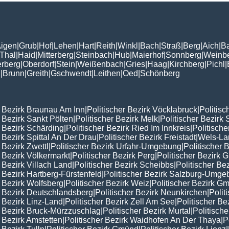
igen
|
Grub
|
Hof
|
Lehen
|
Hart
|
Reith
|
Winkl
|
Bach
|
Straß
|
Berg
|
Aich
|
B
Thal
|
Haid
|
Mitterberg
|
Steinbach
|
Hub
|
Maierhof
|
Sonnberg
|
Weinb
erberg
|
Oberdorf
|
Stein
|
Weißenbach
|
Gries
|
Haag
|
Kirchberg
|
Pichl
|
n
|
Brunn
|
Greith
|
Gschwendt
|
Leithen
|
Oed
|
Schönberg
r Bezirk Braunau Am Inn
|
Politischer Bezirk Vöcklabruck
|
Politisc
r Bezirk Sankt Pölten
|
Politischer Bezirk Melk
|
Politischer Bezirk 
r Bezirk Schärding
|
Politischer Bezirk Ried Im Innkreis
|
Politisch
r Bezirk Spittal An Der Drau
|
Politischer Bezirk Freistadt
|
Wels-La
 Bezirk Zwettl
|
Politischer Bezirk Urfahr-Umgebung
|
Politischer 
r Bezirk Völkermarkt
|
Politischer Bezirk Perg
|
Politischer Bezirk
r Bezirk Villach Land
|
Politischer Bezirk Scheibbs
|
Politischer Be
r Bezirk Hartberg-Fürstenfeld
|
Politischer Bezirk Salzburg-Umg
r Bezirk Wolfsberg
|
Politischer Bezirk Weiz
|
Politischer Bezirk 
r Bezirk Deutschlandsberg
|
Politischer Bezirk Neunkirchen
|
Polit
r Bezirk Linz-Land
|
Politischer Bezirk Zell Am See
|
Politischer Be
r Bezirk Bruck-Mürzzuschlag
|
Politischer Bezirk Murtal
|
Politisch
r Bezirk Amstetten
|
Politischer Bezirk Waidhofen An Der Thaya
|
P