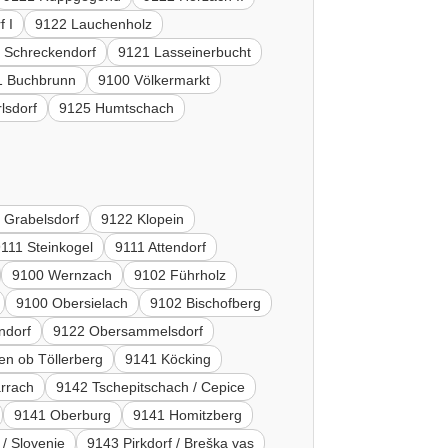
f I
9122 Lauchenholz
 Schreckendorf
9121 Lasseinerbucht
1 Buchbrunn
9100 Völkermarkt
lsdorf
9125 Humtschach
 Grabelsdorf
9122 Klopein
9111 Steinkogel
9111 Attendorf
9100 Wernzach
9102 Führholz
9100 Obersielach
9102 Bischofberg
ndorf
9122 Obersammelsdorf
en ob Töllerberg
9141 Köcking
rrach
9142 Tschepitschach / Cepice
9141 Oberburg
9141 Homitzberg
/ Slovenje
9143 Pirkdorf / Breška vas