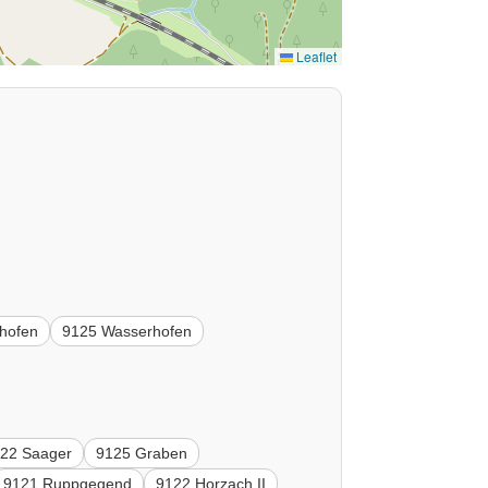
Leaflet
hofen
9125 Wasserhofen
22 Saager
9125 Graben
9121 Ruppgegend
9122 Horzach II