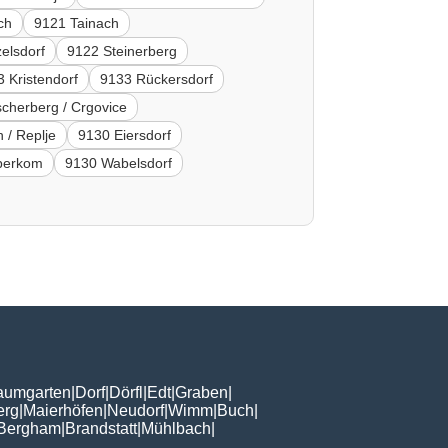
ch
9121 Tainach
elsdorf
9122 Steinerberg
 Kristendorf
9133 Rückersdorf
cherberg / Crgovice
 / Replje
9130 Eiersdorf
iberkom
9130 Wabelsdorf
aumgarten
|
Dorf
|
Dörfl
|
Edt
|
Graben
|
erg
|
Maierhöfen
|
Neudorf
|
Wimm
|
Buch
|
Bergham
|
Brandstatt
|
Mühlbach
|