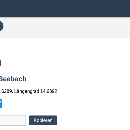
h
 Seebach
6.6289, Längengrad 14.6392
Kopieren