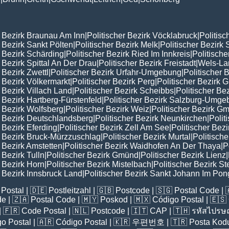
r Bezirk Braunau Am Inn
|
Politischer Bezirk Vöcklabruck
|
Politisc
r Bezirk Sankt Pölten
|
Politischer Bezirk Melk
|
Politischer Bezirk 
r Bezirk Schärding
|
Politischer Bezirk Ried Im Innkreis
|
Politisch
r Bezirk Spittal An Der Drau
|
Politischer Bezirk Freistadt
|
Wels-La
 Bezirk Zwettl
|
Politischer Bezirk Urfahr-Umgebung
|
Politischer 
r Bezirk Völkermarkt
|
Politischer Bezirk Perg
|
Politischer Bezirk
r Bezirk Villach Land
|
Politischer Bezirk Scheibbs
|
Politischer Be
r Bezirk Hartberg-Fürstenfeld
|
Politischer Bezirk Salzburg-Umg
r Bezirk Wolfsberg
|
Politischer Bezirk Weiz
|
Politischer Bezirk 
r Bezirk Deutschlandsberg
|
Politischer Bezirk Neunkirchen
|
Polit
r Bezirk Eferding
|
Politischer Bezirk Zell Am See
|
Politischer Bezi
r Bezirk Bruck-Mürzzuschlag
|
Politischer Bezirk Murtal
|
Politisch
r Bezirk Amstetten
|
Politischer Bezirk Waidhofen An Der Thaya
|
P
 Bezirk Tulln
|
Politischer Bezirk Gmünd
|
Politischer Bezirk Lienz
|
r Bezirk Horn
|
Politischer Bezirk Mistelbach
|
Politischer Bezirk S
r Bezirk Innsbruck Land
|
Politischer Bezirk Sankt Johann Im Po
Postal
| 🇩🇪
Postleitzahl
| 🇬🇧
Postcode
| 🇸🇬
Postal Code
| 
de
| 🇿🇦
Postal Code
| 🇲🇾
Poskod
| 🇲🇽
Código Postal
| 🇪🇸
| 🇫🇷
Code Postal
| 🇳🇱
Postcode
| 🇮🇹
CAP
| 🇹🇭
รหัสไปรษณ
o Postal
| 🇦🇷
Código Postal
| 🇰🇷
우편번호
| 🇹🇷
Posta Kod