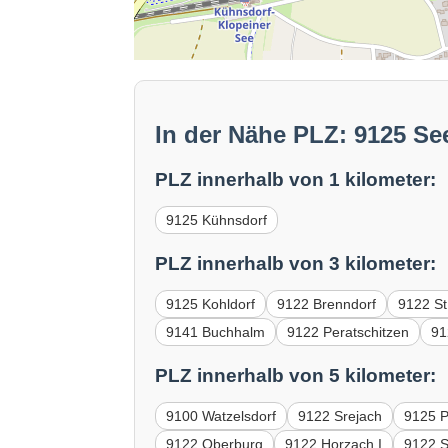
In der Nähe PLZ: 9125 S
PLZ innerhalb von 1 kilometer:
9125 Kühnsdorf
PLZ innerhalb von 3 kilometer:
9125 Kohldorf
9122 Brenndorf
9122 St
9141 Buchhalm
9122 Peratschitzen
91
PLZ innerhalb von 5 kilometer:
9100 Watzelsdorf
9122 Srejach
9125 P
9122 Oberburg
9122 Horzach I
9122 S