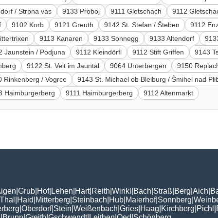
dorf / Strpna vas
9133 Proboj
9111 Gletschach
9112 Gletscha
f
9102 Korb
9121 Greuth
9142 St. Stefan / Šteben
9112 Enz
ttertrixen
9113 Kanaren
9133 Sonnegg
9133 Altendorf
9133
2 Jaunstein / Podjuna
9112 Kleindörfl
9112 Stift Griffen
9143 Ts
nberg
9122 St. Veit im Jauntal
9064 Unterbergen
9150 Replach
 Rinkenberg / Vogrce
9143 St. Michael ob Bleiburg / Šmihel nad Pl
3 Haimburgerberg
9111 Haimburgerberg
9112 Altenmarkt
igen
|
Grub
|
Hof
|
Lehen
|
Hart
|
Reith
|
Winkl
|
Bach
|
Straß
|
Berg
|
Aich
|
B
Thal
|
Haid
|
Mitterberg
|
Steinbach
|
Hub
|
Maierhof
|
Sonnberg
|
Weinb
erberg
|
Oberdorf
|
Stein
|
Weißenbach
|
Gries
|
Haag
|
Kirchberg
|
Pichl
|
n
|
Brunn
|
Greith
|
Gschwendt
|
Leithen
|
Oed
|
Schönberg