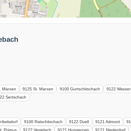
eebach
. Marxen
9125 St. Marxen
9100 Gurtschitschach
9122 Wasser
22 Sertschach
ribelsdorf
9100 Ratschitschach
9122 Duell
9121 Admont
91
t. Primus
9122 Vesielach
9121 Hungerrain
9121 Niederdorf