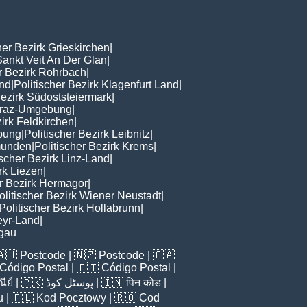
her Bezirk Grieskirchen
|
Sankt Veit An Der Glan
|
er Bezirk Rohrbach
|
nd
|
Politischer Bezirk Klagenfurt Land
|
Bezirk Südoststeiermark
|
 Graz-Umgebung
|
zirk Feldkirchen
|
ebung
|
Politischer Bezirk Leibnitz
|
Gmunden
|
Politischer Bezirk Krems
|
ischer Bezirk Linz-Land
|
rk Liezen
|
er Bezirk Hermagor
|
olitischer Bezirk Wiener Neustadt
|
Politischer Bezirk Hollabrunn
|
teyr-Land
|
ngau
🇦🇺
Postcode
| 🇳🇿
Postcode
| 🇨🇦
Código Postal
| 🇵🇹
Código Postal
|
ีย์
| 🇵🇰
پوسٹل کوڈ
| 🇮🇳
पिन कोड
|
u
| 🇵🇱
Kod Pocztowy
| 🇷🇴
Cod