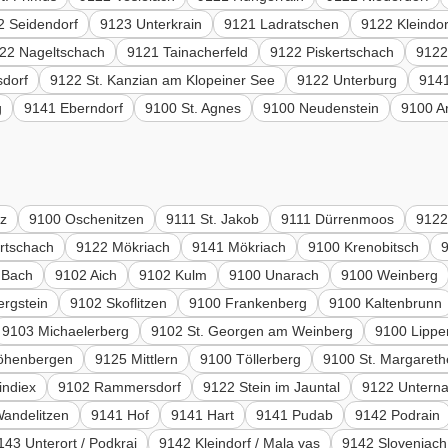
2 Seidendorf
9123 Unterkrain
9121 Ladratschen
9122 Kleindor
22 Nageltschach
9121 Tainacherfeld
9122 Piskertschach
9122
dorf
9122 St. Kanzian am Klopeiner See
9122 Unterburg
914
g
9141 Eberndorf
9100 St. Agnes
9100 Neudenstein
9100 Ar
tz
9100 Oschenitzen
9111 St. Jakob
9111 Dürrenmoos
9122
rtschach
9122 Mökriach
9141 Mökriach
9100 Krenobitsch
 Bach
9102 Aich
9102 Kulm
9100 Unarach
9100 Weinberg
ergstein
9102 Skoflitzen
9100 Frankenberg
9100 Kaltenbrunn
9103 Michaelerberg
9102 St. Georgen am Weinberg
9100 Lippe
öhenbergen
9125 Mittlern
9100 Töllerberg
9100 St. Margareth
indiex
9102 Rammersdorf
9122 Stein im Jauntal
9122 Unterna
andelitzen
9141 Hof
9141 Hart
9141 Pudab
9142 Podrain
143 Unterort / Podkraj
9142 Kleindorf / Mala vas
9142 Slovenjach 