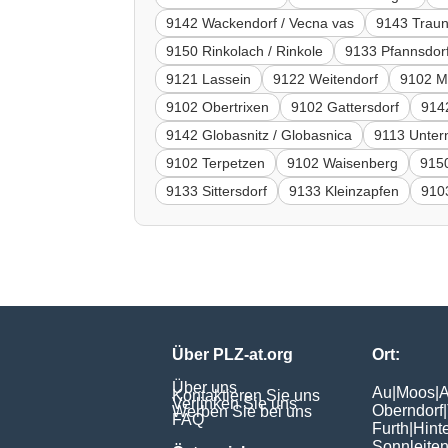
9142 Wackendorf / Vecna vas
9143 Traun
9150 Rinkolach / Rinkole
9133 Pfannsdor
9121 Lassein
9122 Weitendorf
9102 Mi
9102 Obertrixen
9102 Gattersdorf
914
9142 Globasnitz / Globasnica
9113 Unter
9102 Terpetzen
9102 Waisenberg
9150
9133 Sittersdorf
9133 Kleinzapfen
910
Über PLZ-at.org
Ort:
Über uns
Au
|
Moos
|
A
Kontaktieren Sie uns
Verlinken Sie uns
Oberndorf
|
Werben Sie bei uns
FAQ
Furth
|
Hint
Sonnleite