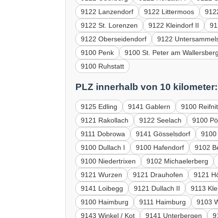
9122 Lanzendorf
9122 Littermoos
912
9122 St. Lorenzen
9122 Kleindorf II
91
9122 Oberseidendorf
9122 Untersammels
9100 Penk
9100 St. Peter am Wallersber
9100 Ruhstatt
PLZ innerhalb von 10 kilometer:
9125 Edling
9141 Gablern
9100 Reifni
9121 Rakollach
9122 Seelach
9100 Pö
9111 Dobrowa
9141 Gösselsdorf
9100
9100 Dullach I
9100 Hafendorf
9102 B
9100 Niedertrixen
9102 Michaelerberg
9121 Wurzen
9121 Drauhofen
9121 H
9141 Loibegg
9121 Dullach II
9113 Kle
9100 Haimburg
9111 Haimburg
9103 W
9143 Winkel / Kot
9141 Unterbergen
9