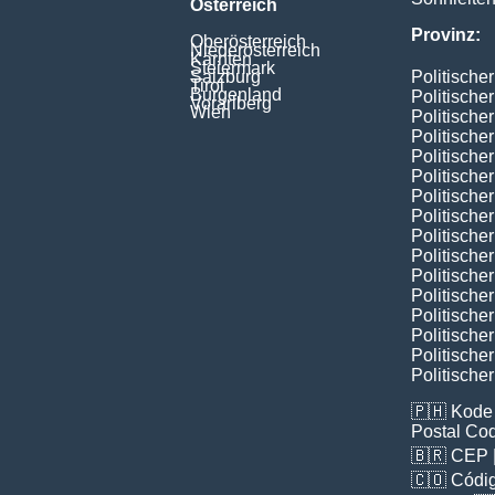
Österreich
Provinz:
Oberösterreich
Niederösterreich
Kärnten
Steiermark
Salzburg
Politische
Tirol
Burgenland
Politische
Vorarlberg
Wien
Politische
Politische
Politischer
Politische
Politische
Politische
Politische
Politische
Politische
Politische
Politische
Politischer
Politische
Politische
🇵🇭
Kode 
Postal Co
🇧🇷
CEP
🇨🇴
Códig