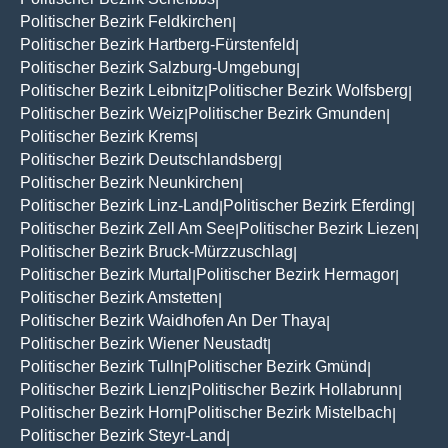
|
Politischer Bezirk Feldkirchen
|
Politischer Bezirk Hartberg-Fürstenfeld
|
Politischer Bezirk Salzburg-Umgebung
|
Politischer Bezirk Leibnitz
Politischer Bezirk Wolfsberg
|
|
Politischer Bezirk Weiz
Politischer Bezirk Gmunden
|
|
Politischer Bezirk Krems
|
Politischer Bezirk Deutschlandsberg
|
Politischer Bezirk Neunkirchen
|
Politischer Bezirk Linz-Land
Politischer Bezirk Eferding
|
|
Politischer Bezirk Zell Am See
Politischer Bezirk Liezen
|
|
Politischer Bezirk Bruck-Mürzzuschlag
|
Politischer Bezirk Murtal
Politischer Bezirk Hermagor
|
|
Politischer Bezirk Amstetten
|
Politischer Bezirk Waidhofen An Der Thaya
|
Politischer Bezirk Wiener Neustadt
|
Politischer Bezirk Tulln
Politischer Bezirk Gmünd
|
|
Politischer Bezirk Lienz
Politischer Bezirk Hollabrunn
|
|
Politischer Bezirk Horn
Politischer Bezirk Mistelbach
|
|
Politischer Bezirk Steyr-Land
|