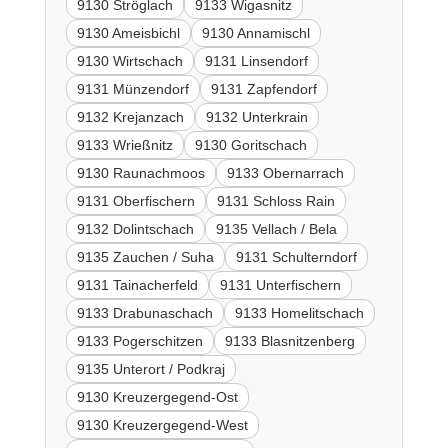
9130 Ströglach
9133 Wigasnitz
9130 Ameisbichl
9130 Annamischl
9130 Wirtschach
9131 Linsendorf
9131 Münzendorf
9131 Zapfendorf
9132 Krejanzach
9132 Unterkrain
9133 Wrießnitz
9130 Goritschach
9130 Raunachmoos
9133 Obernarrach
9131 Oberfischern
9131 Schloss Rain
9132 Dolintschach
9135 Vellach / Bela
9135 Zauchen / Suha
9131 Schulterndorf
9131 Tainacherfeld
9131 Unterfischern
9133 Drabunaschach
9133 Homelitschach
9133 Pogerschitzen
9133 Blasnitzenberg
9135 Unterort / Podkraj
9130 Kreuzergegend-Ost
9130 Kreuzergegend-West