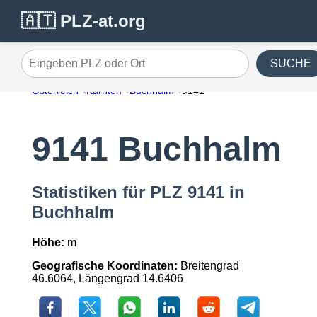
🇦🇹 PLZ-at.org
SUCHE
Eingeben PLZ oder Ort
Österreich
Kärnten
Buchhalm
9141
9141 Buchhalm
Statistiken für PLZ 9141 in
Buchhalm
Höhe:
m
Geografische Koordinaten:
Breitengrad
46.6064, Längengrad 14.6406