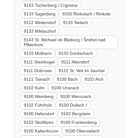
9143 Tscherberg / Crgovice
9133 Sagerberg
9150 Rinkolach / Rinkole
9122 Weitendorf
9133 Sielach
9133 Miklauzhof
9143 St. Michael ob Bleiburg / Šmihel nad
Pliberkom
9133 Müllnern
9133 Goritschach
9111 Steinkogel
9111 Attendorf
9111 Dobrowa
9122 St. Veit im Jauntal
9121 Tainach
9100 Bach
9102 Aich
9102 Kulm
9100 Unarach
9100 Weinberg
9100 Wernzach
9102 Führholz
9100 Dullach I
9100 Hafendorf
9102 Bergstein
9102 Skoflitzen
9100 Frankenberg
9100 Kaltenbrunn
9100 Obersielach