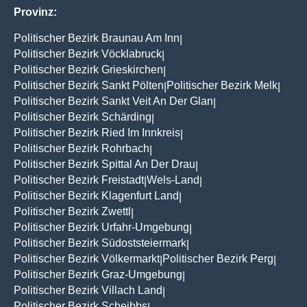
Provinz:
Politischer Bezirk Braunau Am Inn
|
Politischer Bezirk Vöcklabruck
|
Politischer Bezirk Grieskirchen
|
Politischer Bezirk Sankt Pölten
Politischer Bezirk Melk
|
|
Politischer Bezirk Sankt Veit An Der Glan
|
Politischer Bezirk Schärding
|
Politischer Bezirk Ried Im Innkreis
|
Politischer Bezirk Rohrbach
|
Politischer Bezirk Spittal An Der Drau
|
Politischer Bezirk Freistadt
Wels-Land
|
|
Politischer Bezirk Klagenfurt Land
|
Politischer Bezirk Zwettl
|
Politischer Bezirk Urfahr-Umgebung
|
Politischer Bezirk Südoststeiermark
|
Politischer Bezirk Völkermarkt
Politischer Bezirk Perg
|
|
Politischer Bezirk Graz-Umgebung
|
Politischer Bezirk Villach Land
|
Politischer Bezirk Scheibbs