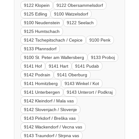
9122 Klopein
9122 Obersammelsdorf
9125 Edling
9100 Watzelsdorf
9100 Neudenstein
9122 Seelach
9125 Humtschach
9142 Tschepitschach / Cepice
9100 Penk
9133 Pfannsdorf
9100 St. Peter am Wallersberg
9133 Proboj
9141 Hof
9141 Hart
9141 Pudab
9142 Podrain
9141 Oberburg
9141 Homitzberg
9143 Winkel / Kot
9141 Unterbergen
9143 Unterort / Podkraj
9142 Kleindorf / Mala vas
9142 Slovenjach / Slovenje
9143 Pirkdorf / Breška vas
9142 Wackendorf / Vecna vas
9143 Traundorf / Strpna vas