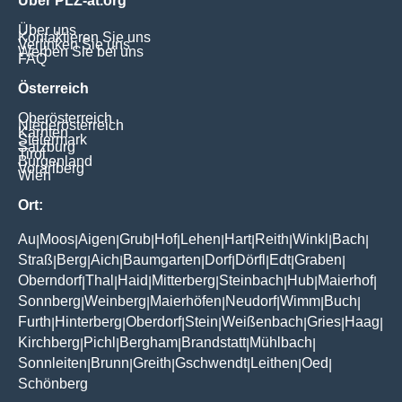
Über PLZ-at.org
Über uns
Kontaktieren Sie uns
Verlinken Sie uns
Werben Sie bei uns
FAQ
Österreich
Oberösterreich
Niederösterreich
Kärnten
Steiermark
Salzburg
Tirol
Burgenland
Vorarlberg
Wien
Ort:
Au
Moos
Aigen
Grub
Hof
Lehen
Hart
Reith
Winkl
Bach
|
|
|
|
|
|
|
|
|
|
Straß
Berg
Aich
Baumgarten
Dorf
Dörfl
Edt
Graben
|
|
|
|
|
|
|
|
Oberndorf
Thal
Haid
Mitterberg
Steinbach
Hub
Maierhof
|
|
|
|
|
|
|
Sonnberg
Weinberg
Maierhöfen
Neudorf
Wimm
Buch
|
|
|
|
|
|
Furth
Hinterberg
Oberdorf
Stein
Weißenbach
Gries
Haag
|
|
|
|
|
|
|
Kirchberg
Pichl
Bergham
Brandstatt
Mühlbach
|
|
|
|
|
Sonnleiten
Brunn
Greith
Gschwendt
Leithen
Oed
|
|
|
|
|
|
Schönberg