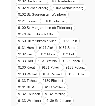
9102 Bischofberg
9100 Niedertrixen
9102 Michaelerberg
9103 Michaelerberg
9102 St. Georgen am Weinberg
9121 Lassein
9100 Töllerberg
9100 St. Margarethen ob Töllerberg
9143 Hinterlibitsch / Suha
9150 Hinterlibitsch / Suha
9133 Rain
9131 Hum
9131 Aich
9131 Sand
9132 Feld
9132 Moos
9132 Pirk
9133 Hart
9131 Werda
9130 Erlach
9130 Kreuth
9131 Pakein
9133 Polena
9133 Winkel
9131 Replach
9133 Dullach
9133 Tichoja
9130 Eibelhof
9131 St. Peter
9131 Wölfnitz
9132 Freibach
9132 Pölzling
9133 Weinberg
9130 St. Johann