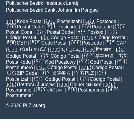
Politischer Bezirk Innsbruck Land
|
Politischer Bezirk Sankt Johann Im Pongau
🇵🇭
Kode Postal
| 🇩🇪
Postleitzahl
| 🇬🇧
Postcode
|
🇸🇬
Postal Code
| 🇦🇺
Postcode
| 🇳🇿
Postcode
| 🇨🇦
Postal Code
| 🇿🇦
Postal Code
| 🇲🇾
Poskod
| 🇲🇽
Código Postal
| 🇪🇸
Código Postal
| 🇵🇹
Código Postal
|
🇧🇷
CEP
| 🇫🇷
Code Postal
| 🇳🇱
Postcode
| 🇮🇹
CAP
| 🇹🇭
รหัสไปรษณีย์
| 🇵🇰
پوسٹل کوڈ
| 🇮🇳
पिन कोड
| 🇨🇴
Código Postal
| 🇦🇷
Código Postal
| 🇰🇷
우편번호
| 🇹🇷
Posta Kodu
| 🇵🇱
Kod Pocztowy
| 🇷🇴
Cod Poștal
| 🇫🇮
Postinumero
| 🇵🇪
Código Postal
| 🇨🇱
Código Postal
|
🇺🇸
ZIP Code
| 🇯🇵
郵便番号
| 🇦🇹
PLZ
| 🇨🇭
Postleitzahl
| 🇪🇨
Código Postal
| 🇺🇾
Código Postal
|
🇷🇺
Почтовый индекс
| 🇧🇬
Пощенски код
| 🇸🇪
Postnummer
| 🇧🇩
পোস্টকোড
| 🇩🇰
Postnummer
| 🇳🇴
Postnummer
© 2026 PLZ-at.org