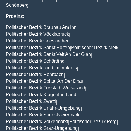
Schönberg
Provinz:
Politischer Bezirk Braunau Am Inn
|
Politischer Bezirk Vöcklabruck
|
Politischer Bezirk Grieskirchen
|
Politischer Bezirk Sankt Pölten
Politischer Bezirk Melk
|
|
Politischer Bezirk Sankt Veit An Der Glan
|
Politischer Bezirk Schärding
|
Politischer Bezirk Ried Im Innkreis
|
Politischer Bezirk Rohrbach
|
Politischer Bezirk Spittal An Der Drau
|
Politischer Bezirk Freistadt
Wels-Land
|
|
Politischer Bezirk Klagenfurt Land
|
Politischer Bezirk Zwettl
|
Politischer Bezirk Urfahr-Umgebung
|
Politischer Bezirk Südoststeiermark
|
Politischer Bezirk Völkermarkt
Politischer Bezirk Perg
|
|
Politischer Bezirk Graz-Umgebung
|