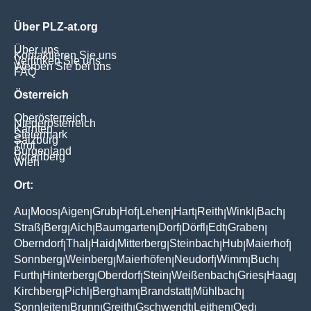
Über PLZ-at.org
Über uns
Kontaktieren Sie uns
Verlinken Sie uns
Werben Sie bei uns
FAQ
Österreich
Oberösterreich
Niederösterreich
Kärnten
Steiermark
Salzburg
Tirol
Burgenland
Vorarlberg
Wien
Ort:
Au
Moos
Aigen
Grub
Hof
Lehen
Hart
Reith
Winkl
Bach
|
|
|
|
|
|
|
|
|
|
Straß
Berg
Aich
Baumgarten
Dorf
Dörfl
Edt
Graben
|
|
|
|
|
|
|
|
Oberndorf
Thal
Haid
Mitterberg
Steinbach
Hub
Maierhof
|
|
|
|
|
|
|
Sonnberg
Weinberg
Maierhöfen
Neudorf
Wimm
Buch
|
|
|
|
|
|
Furth
Hinterberg
Oberdorf
Stein
Weißenbach
Gries
Haag
|
|
|
|
|
|
|
Kirchberg
Pichl
Bergham
Brandstatt
Mühlbach
|
|
|
|
|
Sonnleiten
Brunn
Greith
Gschwendt
Leithen
Oed
|
|
|
|
|
|