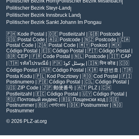
Politischer Bezirk Horn
Politischer Bezirk Mistelbach
|
|
Politischer Bezirk Steyr-Land
|
Politischer Bezirk Innsbruck Land
|
Politischer Bezirk Sankt Johann Im Pongau
🇵🇭
Kode Postal
| 🇩🇪
Postleitzahl
| 🇬🇧
Postcode
|
🇸🇬
Postal Code
| 🇦🇺
Postcode
| 🇳🇿
Postcode
| 🇨🇦
Postal Code
| 🇿🇦
Postal Code
| 🇲🇾
Poskod
| 🇲🇽
Código Postal
| 🇪🇸
Código Postal
| 🇵🇹
Código Postal
|
🇧🇷
CEP
| 🇫🇷
Code Postal
| 🇳🇱
Postcode
| 🇮🇹
CAP
| 🇹🇭
รหัสไปรษณีย์
| 🇵🇰
پوسٹل کوڈ
| 🇮🇳
पिन कोड
| 🇨🇴
Código Postal
| 🇦🇷
Código Postal
| 🇰🇷
우편번호
| 🇹🇷
Posta Kodu
| 🇵🇱
Kod Pocztowy
| 🇷🇴
Cod Poștal
| 🇫🇮
Postinumero
| 🇵🇪
Código Postal
| 🇨🇱
Código Postal
|
🇺🇸
ZIP Code
| 🇯🇵
郵便番号
| 🇦🇹
PLZ
| 🇨🇭
Postleitzahl
| 🇪🇨
Código Postal
| 🇺🇾
Código Postal
|
🇷🇺
Почтовый индекс
| 🇧🇬
Пощенски код
| 🇸🇪
Postnummer
| 🇧🇩
পোস্টকোড
| 🇩🇰
Postnummer
| 🇳🇴
Postnummer
© 2026 PLZ-at.org