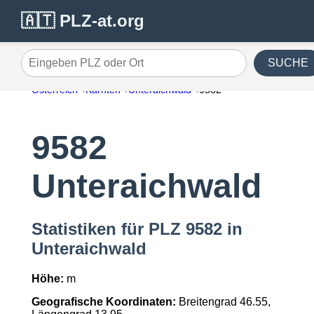
🇦🇹 PLZ-at.org
SUCHE
Eingeben PLZ oder Ort
Österreich
Kärnten
Unteraichwald
9582
9582
Unteraichwald
Statistiken für PLZ 9582 in
Unteraichwald
Höhe:
m
Geografische Koordinaten:
Breitengrad 46.55,