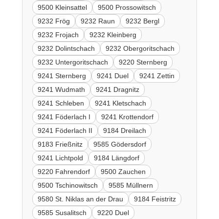
9500 Kleinsattel
9500 Prossowitsch
9232 Frög
9232 Raun
9232 Bergl
9232 Frojach
9232 Kleinberg
9232 Dolintschach
9232 Obergoritschach
9232 Untergoritschach
9220 Sternberg
9241 Sternberg
9241 Duel
9241 Zettin
9241 Wudmath
9241 Dragnitz
9241 Schleben
9241 Kletschach
9241 Föderlach I
9241 Krottendorf
9241 Föderlach II
9184 Dreilach
9183 Frießnitz
9585 Gödersdorf
9241 Lichtpold
9184 Längdorf
9220 Fahrendorf
9500 Zauchen
9500 Tschinowitsch
9585 Müllnern
9580 St. Niklas an der Drau
9184 Feistritz
9585 Susalitsch
9220 Duel