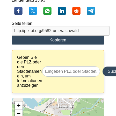
Längengrad 13.95
Seite teilen:
Kopieren
Geben Sie
die PLZ oder
den
Städtenamen
Suc
ein, um
Informationen
anzuzeigen:
+
−