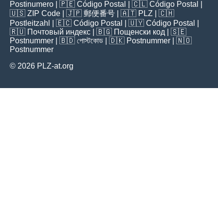
Postinumero
| 🇵🇪
Código Postal
| 🇨🇱
Código Postal
|
🇺🇸
ZIP Code
| 🇯🇵
郵便番号
| 🇦🇹
PLZ
| 🇨🇭
Postleitzahl
| 🇪🇨
Código Postal
| 🇺🇾
Código Postal
|
🇷🇺
Почтовый индекс
| 🇧🇬
Пощенски код
| 🇸🇪
Postnummer
| 🇧🇩
পোস্টকোড
| 🇩🇰
Postnummer
| 🇳🇴
Postnummer
© 2026 PLZ-at.org