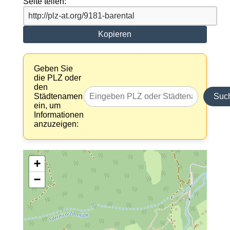
Seite teilen:
Kopieren
Geben Sie
die PLZ oder
den
Städtenamen
Suc
ein, um
Informationen
anzuzeigen:
+
−