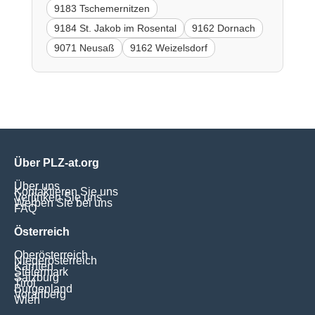
9183 Tschemernitzen
9184 St. Jakob im Rosental
9162 Dornach
9071 Neusaß
9162 Weizelsdorf
Über PLZ-at.org
Über uns
Kontaktieren Sie uns
Verlinken Sie uns
Werben Sie bei uns
FAQ
Österreich
Oberösterreich
Niederösterreich
Kärnten
Steiermark
Salzburg
Tirol
Burgenland
Vorarlberg
Wien