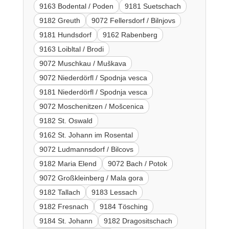
9163 Bodental / Poden
9181 Suetschach
9182 Greuth
9072 Fellersdorf / Bilnjovs
9181 Hundsdorf
9162 Rabenberg
9163 Loibltal / Brodi
9072 Muschkau / Muškava
9072 Niederdörfl / Spodnja vesca
9181 Niederdörfl / Spodnja vesca
9072 Moschenitzen / Mošcenica
9182 St. Oswald
9162 St. Johann im Rosental
9072 Ludmannsdorf / Bilcovs
9182 Maria Elend
9072 Bach / Potok
9072 Großkleinberg / Mala gora
9182 Tallach
9183 Lessach
9182 Fresnach
9184 Tösching
9184 St. Johann
9182 Dragositschach