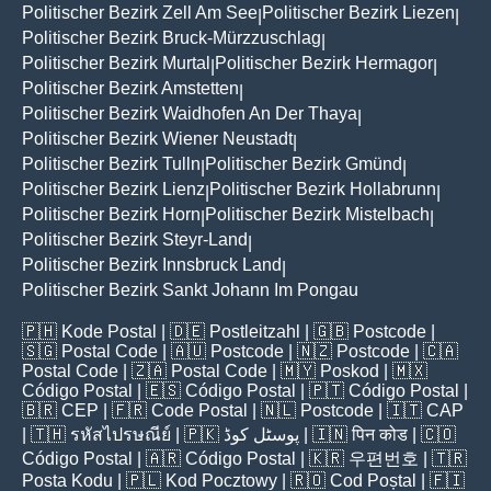
Politischer Bezirk Zell Am See
Politischer Bezirk Liezen
|
|
Politischer Bezirk Bruck-Mürzzuschlag
|
Politischer Bezirk Murtal
Politischer Bezirk Hermagor
|
|
Politischer Bezirk Amstetten
|
Politischer Bezirk Waidhofen An Der Thaya
|
Politischer Bezirk Wiener Neustadt
|
Politischer Bezirk Tulln
Politischer Bezirk Gmünd
|
|
Politischer Bezirk Lienz
Politischer Bezirk Hollabrunn
|
|
Politischer Bezirk Horn
Politischer Bezirk Mistelbach
|
|
Politischer Bezirk Steyr-Land
|
Politischer Bezirk Innsbruck Land
|
Politischer Bezirk Sankt Johann Im Pongau
🇵🇭
Kode Postal
| 🇩🇪
Postleitzahl
| 🇬🇧
Postcode
|
🇸🇬
Postal Code
| 🇦🇺
Postcode
| 🇳🇿
Postcode
| 🇨🇦
Postal Code
| 🇿🇦
Postal Code
| 🇲🇾
Poskod
| 🇲🇽
Código Postal
| 🇪🇸
Código Postal
| 🇵🇹
Código Postal
|
🇧🇷
CEP
| 🇫🇷
Code Postal
| 🇳🇱
Postcode
| 🇮🇹
CAP
| 🇹🇭
รหัสไปรษณีย์
| 🇵🇰
پوسٹل کوڈ
| 🇮🇳
पिन कोड
| 🇨🇴
Código Postal
| 🇦🇷
Código Postal
| 🇰🇷
우편번호
| 🇹🇷
Posta Kodu
| 🇵🇱
Kod Pocztowy
| 🇷🇴
Cod Poștal
| 🇫🇮