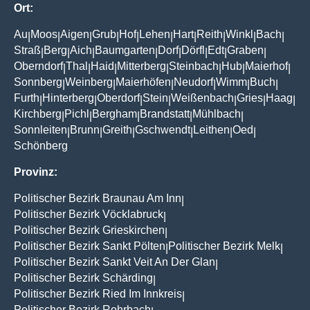
Ort:
Au
Moos
Aigen
Grub
Hof
Lehen
Hart
Reith
Winkl
Bach
|
|
|
|
|
|
|
|
|
|
Straß
Berg
Aich
Baumgarten
Dorf
Dörfl
Edt
Graben
|
|
|
|
|
|
|
|
Oberndorf
Thal
Haid
Mitterberg
Steinbach
Hub
Maierhof
|
|
|
|
|
|
|
Sonnberg
Weinberg
Maierhöfen
Neudorf
Wimm
Buch
|
|
|
|
|
|
Furth
Hinterberg
Oberdorf
Stein
Weißenbach
Gries
Haag
|
|
|
|
|
|
|
Kirchberg
Pichl
Bergham
Brandstatt
Mühlbach
|
|
|
|
|
Sonnleiten
Brunn
Greith
Gschwendt
Leithen
Oed
|
|
|
|
|
|
Schönberg
Provinz:
Politischer Bezirk Braunau Am Inn
|
Politischer Bezirk Vöcklabruck
|
Politischer Bezirk Grieskirchen
|
Politischer Bezirk Sankt Pölten
Politischer Bezirk Melk
|
|
Politischer Bezirk Sankt Veit An Der Glan
|
Politischer Bezirk Schärding
|
Politischer Bezirk Ried Im Innkreis
|
Politischer Bezirk Rohrbach