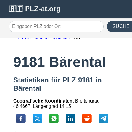
🇦🇹 PLZ-at.org
SUCHE
Eingeben PLZ oder Ort
Österreich
Kärnten
Bärental
9181
9181 Bärental
Statistiken für PLZ 9181 in
Bärental
Geografische Koordinaten:
Breitengrad
46.4667, Längengrad 14.15