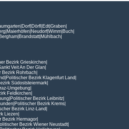
aumgarten
|
Dorf
|
Dörfl
|
Edt
|
Graben
|
erg
|
Maierhöfen
|
Neudorf
|
Wimm
|
Buch
|
Bergham
|
Brandstatt
|
Mühlbach
|
her Bezirk Grieskirchen
|
Sankt Veit An Der Glan
|
er Bezirk Rohrbach
|
nd
|
Politischer Bezirk Klagenfurt Land
|
Bezirk Südoststeiermark
|
 Graz-Umgebung
|
zirk Feldkirchen
|
ebung
|
Politischer Bezirk Leibnitz
|
Gmunden
|
Politischer Bezirk Krems
|
ischer Bezirk Linz-Land
|
rk Liezen
|
er Bezirk Hermagor
|
olitischer Bezirk Wiener Neustadt
|