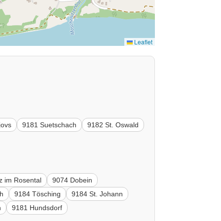
Leaflet
jovs
9181 Suetschach
9182 St. Oswald
tz im Rosental
9074 Dobein
ch
9184 Tösching
9184 St. Johann
n
9181 Hundsdorf