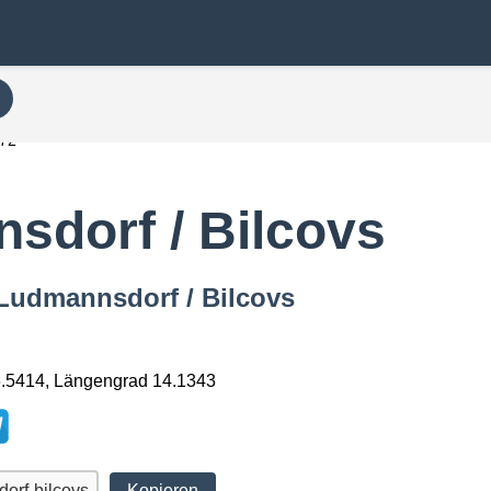
72
sdorf / Bilcovs
n Ludmannsdorf / Bilcovs
6.5414, Längengrad 14.1343
Kopieren