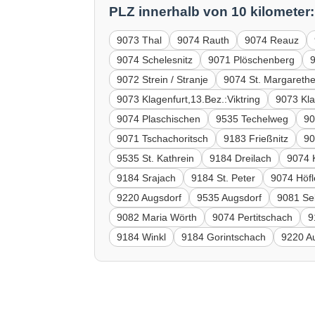
PLZ innerhalb von 10 kilometer:
9073 Thal
9074 Rauth
9074 Reauz
9074 Schelesnitz
9071 Plöschenberg
9072 Strein / Stranje
9074 St. Margareth
9073 Klagenfurt,13.Bez.:Viktring
9073 Kla
9074 Plaschischen
9535 Techelweg
90
9071 Tschachoritsch
9183 Frießnitz
90
9535 St. Kathrein
9184 Dreilach
9074 
9184 Srajach
9184 St. Peter
9074 Höfl
9220 Augsdorf
9535 Augsdorf
9081 Se
9082 Maria Wörth
9074 Pertitschach
9
9184 Winkl
9184 Gorintschach
9220 A