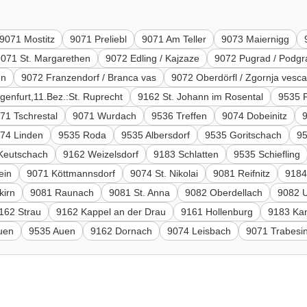
9071 Mostitz
9071 Preliebl
9071 Am Teller
9073 Maiernigg
9071 St. Margarethen
9072 Edling / Kajzaze
9072 Pugrad / Podgr
en
9072 Franzendorf / Branca vas
9072 Oberdörfl / Zgornja vesc
genfurt,11.Bez.:St. Ruprecht
9162 St. Johann im Rosental
9535 
71 Tschrestal
9071 Wurdach
9536 Treffen
9074 Dobeinitz
74 Linden
9535 Roda
9535 Albersdorf
9535 Goritschach
95
Keutschach
9162 Weizelsdorf
9183 Schlatten
9535 Schiefling
ein
9071 Köttmannsdorf
9074 St. Nikolai
9081 Reifnitz
9184
kirn
9081 Raunach
9081 St. Anna
9082 Oberdellach
9082 U
162 Strau
9162 Kappel an der Drau
9161 Hollenburg
9183 Ka
uen
9535 Auen
9162 Dornach
9074 Leisbach
9071 Trabesi