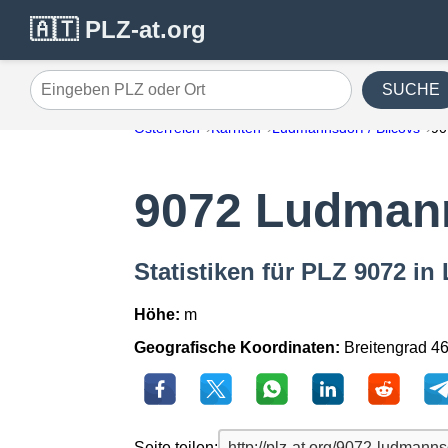
🇦🇹 PLZ-at.org
SUCHE
Eingeben PLZ oder Ort
Österreich
Kärnten
Ludmannsdorf / Bilcovs
90
9072 Ludmann
Statistiken für PLZ 9072 i
Höhe:
m
Geografische Koordinaten:
Breitengrad 4
Seite teilen: