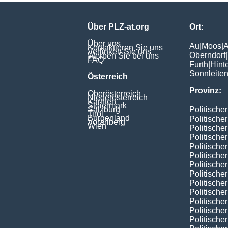
Über PLZ-at.org
Ort:
Über uns
Au
|
Moos
|
A
Kontaktieren Sie uns
Verlinken Sie uns
Oberndorf
|
Werben Sie bei uns
FAQ
Furth
|
Hint
Sonnleite
Österreich
Provinz:
Oberösterreich
Niederösterreich
Kärnten
Steiermark
Salzburg
Politische
Tirol
Burgenland
Politische
Vorarlberg
Wien
Politische
Politische
Politischer
Politische
Politische
Politische
Politische
Politische
Politische
Politische
Politische