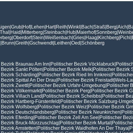
igen
|
Grub
|
Hof
|
Lehen
|
Hart
|
Reith
|
Winkl
|
Bach
|
Straß
|
Berg
|
Aich
|
B
Thal
|
Haid
|
Mitterberg
|
Steinbach
|
Hub
|
Maierhof
|
Sonnberg
|
Weinb
erberg
|
Oberdorf
|
Stein
|
Weißenbach
|
Gries
|
Haag
|
Kirchberg
|
Pichl
|
n
|
Brunn
|
Greith
|
Gschwendt
|
Leithen
|
Oed
|
Schönberg
r Bezirk Braunau Am Inn
|
Politischer Bezirk Vöcklabruck
|
Politisc
r Bezirk Sankt Pölten
|
Politischer Bezirk Melk
|
Politischer Bezirk 
r Bezirk Schärding
|
Politischer Bezirk Ried Im Innkreis
|
Politisch
r Bezirk Spittal An Der Drau
|
Politischer Bezirk Freistadt
|
Wels-La
 Bezirk Zwettl
|
Politischer Bezirk Urfahr-Umgebung
|
Politischer 
r Bezirk Völkermarkt
|
Politischer Bezirk Perg
|
Politischer Bezirk
r Bezirk Villach Land
|
Politischer Bezirk Scheibbs
|
Politischer Be
r Bezirk Hartberg-Fürstenfeld
|
Politischer Bezirk Salzburg-Umg
r Bezirk Wolfsberg
|
Politischer Bezirk Weiz
|
Politischer Bezirk 
r Bezirk Deutschlandsberg
|
Politischer Bezirk Neunkirchen
|
Polit
r Bezirk Eferding
|
Politischer Bezirk Zell Am See
|
Politischer Bezi
r Bezirk Bruck-Mürzzuschlag
|
Politischer Bezirk Murtal
|
Politisch
r Bezirk Amstetten
|
Politischer Bezirk Waidhofen An Der Thaya
|
P