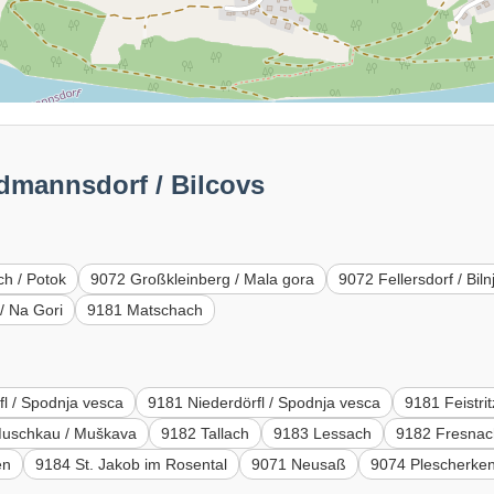
dmannsdorf / Bilcovs
h / Potok
9072 Großkleinberg / Mala gora
9072 Fellersdorf / Biln
/ Na Gori
9181 Matschach
fl / Spodnja vesca
9181 Niederdörfl / Spodnja vesca
9181 Feistri
uschkau / Muškava
9182 Tallach
9183 Lessach
9182 Fresna
en
9184 St. Jakob im Rosental
9071 Neusaß
9074 Plescherke