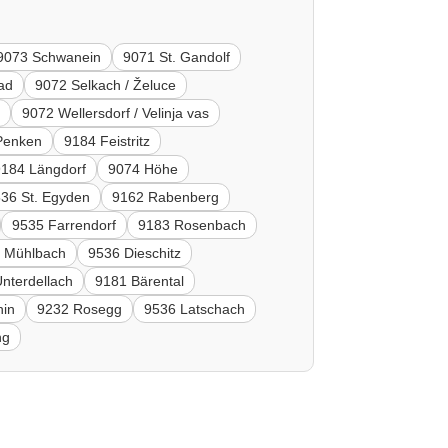
9073 Schwanein
9071 St. Gandolf
ad
9072 Selkach / Želuce
a
9072 Wellersdorf / Velinja vas
Penken
9184 Feistritz
9184 Längdorf
9074 Höhe
36 St. Egyden
9162 Rabenberg
9535 Farrendorf
9183 Rosenbach
 Mühlbach
9536 Dieschitz
nterdellach
9181 Bärental
nin
9232 Rosegg
9536 Latschach
ng