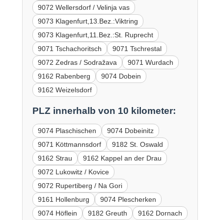
9072 Wellersdorf / Velinja vas
9073 Klagenfurt,13.Bez.:Viktring
9073 Klagenfurt,11.Bez.:St. Ruprecht
9071 Tschachoritsch
9071 Tschrestal
9072 Zedras / Sodražava
9071 Wurdach
9162 Rabenberg
9074 Dobein
9162 Weizelsdorf
PLZ innerhalb von 10 kilometer:
9074 Plaschischen
9074 Dobeinitz
9071 Köttmannsdorf
9182 St. Oswald
9162 Strau
9162 Kappel an der Drau
9072 Lukowitz / Kovice
9072 Rupertiberg / Na Gori
9161 Hollenburg
9074 Plescherken
9074 Höflein
9182 Greuth
9162 Dornach