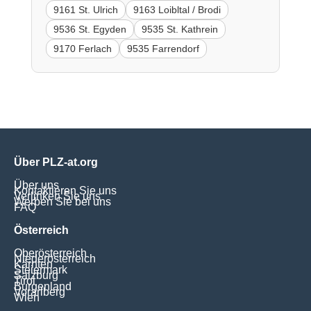
9161 St. Ulrich
9163 Loibltal / Brodi
9536 St. Egyden
9535 St. Kathrein
9170 Ferlach
9535 Farrendorf
Über PLZ-at.org
Über uns
Kontaktieren Sie uns
Verlinken Sie uns
Werben Sie bei uns
FAQ
Österreich
Oberösterreich
Niederösterreich
Kärnten
Steiermark
Salzburg
Tirol
Burgenland
Vorarlberg
Wien