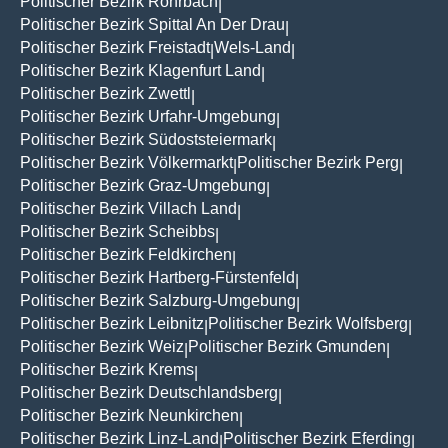
Politischer Bezirk Rohrbach
|
Politischer Bezirk Spittal An Der Drau
|
Politischer Bezirk Freistadt
Wels-Land
|
|
Politischer Bezirk Klagenfurt Land
|
Politischer Bezirk Zwettl
|
Politischer Bezirk Urfahr-Umgebung
|
Politischer Bezirk Südoststeiermark
|
Politischer Bezirk Völkermarkt
Politischer Bezirk Perg
|
|
Politischer Bezirk Graz-Umgebung
|
Politischer Bezirk Villach Land
|
Politischer Bezirk Scheibbs
|
Politischer Bezirk Feldkirchen
|
Politischer Bezirk Hartberg-Fürstenfeld
|
Politischer Bezirk Salzburg-Umgebung
|
Politischer Bezirk Leibnitz
Politischer Bezirk Wolfsberg
|
|
Politischer Bezirk Weiz
Politischer Bezirk Gmunden
|
|
Politischer Bezirk Krems
|
Politischer Bezirk Deutschlandsberg
|
Politischer Bezirk Neunkirchen
|
Politischer Bezirk Linz-Land
Politischer Bezirk Eferding
|
|