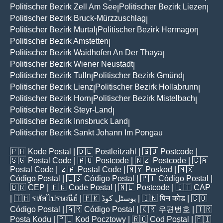
Politischer Bezirk Zell Am See
Politischer Bezirk Liezen
|
|
Politischer Bezirk Bruck-Mürzzuschlag
|
Politischer Bezirk Murtal
Politischer Bezirk Hermagor
|
|
Politischer Bezirk Amstetten
|
Politischer Bezirk Waidhofen An Der Thaya
|
Politischer Bezirk Wiener Neustadt
|
Politischer Bezirk Tulln
Politischer Bezirk Gmünd
|
|
Politischer Bezirk Lienz
Politischer Bezirk Hollabrunn
|
|
Politischer Bezirk Horn
Politischer Bezirk Mistelbach
|
|
Politischer Bezirk Steyr-Land
|
Politischer Bezirk Innsbruck Land
|
Politischer Bezirk Sankt Johann Im Pongau
🇵🇭
Kode Postal
| 🇩🇪
Postleitzahl
| 🇬🇧
Postcode
|
🇸🇬
Postal Code
| 🇦🇺
Postcode
| 🇳🇿
Postcode
| 🇨🇦
Postal Code
| 🇿🇦
Postal Code
| 🇲🇾
Poskod
| 🇲🇽
Código Postal
| 🇪🇸
Código Postal
| 🇵🇹
Código Postal
|
🇧🇷
CEP
| 🇫🇷
Code Postal
| 🇳🇱
Postcode
| 🇮🇹
CAP
| 🇹🇭
รหัสไปรษณีย์
| 🇵🇰
پوسٹل کوڈ
| 🇮🇳
पिन कोड
| 🇨🇴
Código Postal
| 🇦🇷
Código Postal
| 🇰🇷
우편번호
| 🇹🇷
Posta Kodu
| 🇵🇱
Kod Pocztowy
| 🇷🇴
Cod Poștal
| 🇫🇮