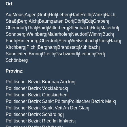
Ort:
Au
Moos
Aigen
Grub
Hof
Lehen
Hart
Reith
Winkl
Bach
|
|
|
|
|
|
|
|
|
|
Straß
Berg
Aich
Baumgarten
Dorf
Dörfl
Edt
Graben
|
|
|
|
|
|
|
|
Oberndorf
Thal
Haid
Mitterberg
Steinbach
Hub
Maierhof
|
|
|
|
|
|
|
Sonnberg
Weinberg
Maierhöfen
Neudorf
Wimm
Buch
|
|
|
|
|
|
Furth
Hinterberg
Oberdorf
Stein
Weißenbach
Gries
Haag
|
|
|
|
|
|
|
Kirchberg
Pichl
Bergham
Brandstatt
Mühlbach
|
|
|
|
|
Sonnleiten
Brunn
Greith
Gschwendt
Leithen
Oed
|
|
|
|
|
|
Schönberg
Provinz:
Politischer Bezirk Braunau Am Inn
|
Politischer Bezirk Vöcklabruck
|
Politischer Bezirk Grieskirchen
|
Politischer Bezirk Sankt Pölten
Politischer Bezirk Melk
|
|
Politischer Bezirk Sankt Veit An Der Glan
|
Politischer Bezirk Schärding
|
Politischer Bezirk Ried Im Innkreis
|