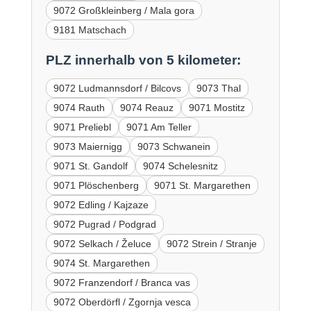
9072 Großkleinberg / Mala gora
9181 Matschach
PLZ innerhalb von 5 kilometer:
9072 Ludmannsdorf / Bilcovs
9073 Thal
9074 Rauth
9074 Reauz
9071 Mostitz
9071 Preliebl
9071 Am Teller
9073 Maiernigg
9073 Schwanein
9071 St. Gandolf
9074 Schelesnitz
9071 Plöschenberg
9071 St. Margarethen
9072 Edling / Kajzaze
9072 Pugrad / Podgrad
9072 Selkach / Želuce
9072 Strein / Stranje
9074 St. Margarethen
9072 Franzendorf / Branca vas
9072 Oberdörfl / Zgornja vesca