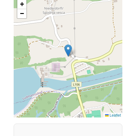
+
−
Leaflet