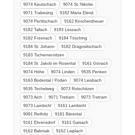
9074 Keutschach
9074 St. Nikolai
9071 Trabesing
9182 Maria Elend
9074 Pertitschach
9162 Kirschentheuer
9182 Tallach
9183 Lessach
9182 Fresnach
9184 Tösching
9184 St. Johann
9182 Dragositschach
9183 Tschemernitzen
9184 St. Jakob im Rosental
9161 Göriach
9074 Höhe
9074 Linden
9535 Penken
9163 Bodental / Poden
9074 Leisbach
9535 Techelweg
9073 Rotschitzen
9073 Aich
9071 Tretram
9073 Tretram
9073 Lambichl
9161 Lambichl
9081 Reifnitz
9181 Bärental
9161 Ehrensdorf
9161 Gaisach
9162 Babniak
9162 Laiplach