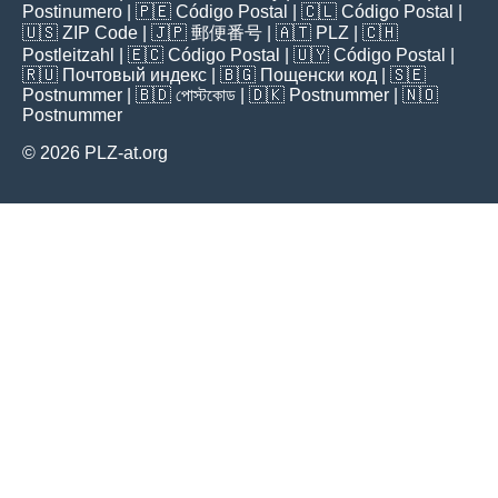
Postinumero
| 🇵🇪
Código Postal
| 🇨🇱
Código Postal
|
🇺🇸
ZIP Code
| 🇯🇵
郵便番号
| 🇦🇹
PLZ
| 🇨🇭
Postleitzahl
| 🇪🇨
Código Postal
| 🇺🇾
Código Postal
|
🇷🇺
Почтовый индекс
| 🇧🇬
Пощенски код
| 🇸🇪
Postnummer
| 🇧🇩
পোস্টকোড
| 🇩🇰
Postnummer
| 🇳🇴
Postnummer
© 2026 PLZ-at.org