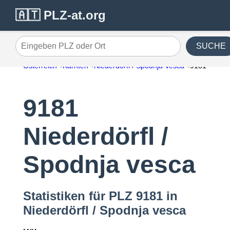
🇦🇹 PLZ-at.org
SUCHE
Eingeben PLZ oder Ort
Österreich
Kärnten
Niederdörfl / Spodnja Vesca
9181
9181
Niederdörfl /
Spodnja vesca
Statistiken für PLZ 9181 in
Niederdörfl / Spodnja vesca