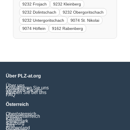
9232 Frojach
9232 Kleinberg
9232 Dolintschach
9232 Obergoritschach
9232 Untergoritschach
9074 St. Nikolai
9074 Höflein
9162 Rabenberg
Über PLZ-at.org
Über uns
Kontaktieren Sie uns
Verlinken Sie uns
Werben Sie bei uns
FAQ
Österreich
Oberösterreich
Niederösterreich
Kärnten
Steiermark
Salzburg
Tirol
Burgenland