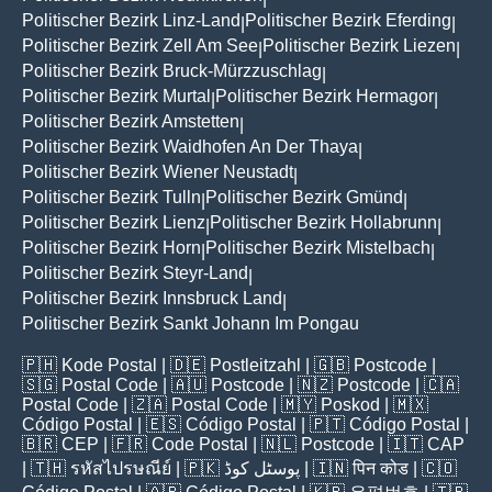
Politischer Bezirk Linz-Land
Politischer Bezirk Eferding
|
|
Politischer Bezirk Zell Am See
Politischer Bezirk Liezen
|
|
Politischer Bezirk Bruck-Mürzzuschlag
|
Politischer Bezirk Murtal
Politischer Bezirk Hermagor
|
|
Politischer Bezirk Amstetten
|
Politischer Bezirk Waidhofen An Der Thaya
|
Politischer Bezirk Wiener Neustadt
|
Politischer Bezirk Tulln
Politischer Bezirk Gmünd
|
|
Politischer Bezirk Lienz
Politischer Bezirk Hollabrunn
|
|
Politischer Bezirk Horn
Politischer Bezirk Mistelbach
|
|
Politischer Bezirk Steyr-Land
|
Politischer Bezirk Innsbruck Land
|
Politischer Bezirk Sankt Johann Im Pongau
🇵🇭
Kode Postal
| 🇩🇪
Postleitzahl
| 🇬🇧
Postcode
|
🇸🇬
Postal Code
| 🇦🇺
Postcode
| 🇳🇿
Postcode
| 🇨🇦
Postal Code
| 🇿🇦
Postal Code
| 🇲🇾
Poskod
| 🇲🇽
Código Postal
| 🇪🇸
Código Postal
| 🇵🇹
Código Postal
|
🇧🇷
CEP
| 🇫🇷
Code Postal
| 🇳🇱
Postcode
| 🇮🇹
CAP
| 🇹🇭
รหัสไปรษณีย์
| 🇵🇰
پوسٹل کوڈ
| 🇮🇳
पिन कोड
| 🇨🇴