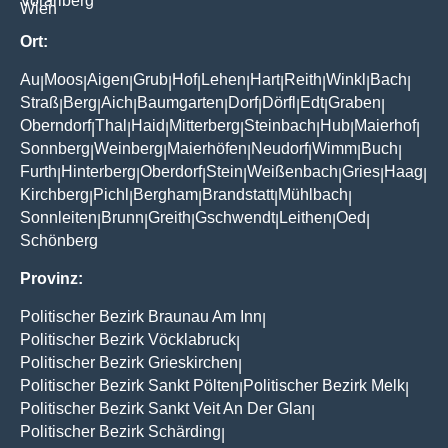
Vorarlberg
Wien
Ort:
Au
Moos
Aigen
Grub
Hof
Lehen
Hart
Reith
Winkl
Bach
|
|
|
|
|
|
|
|
|
|
Straß
Berg
Aich
Baumgarten
Dorf
Dörfl
Edt
Graben
|
|
|
|
|
|
|
|
Oberndorf
Thal
Haid
Mitterberg
Steinbach
Hub
Maierhof
|
|
|
|
|
|
|
Sonnberg
Weinberg
Maierhöfen
Neudorf
Wimm
Buch
|
|
|
|
|
|
Furth
Hinterberg
Oberdorf
Stein
Weißenbach
Gries
Haag
|
|
|
|
|
|
|
Kirchberg
Pichl
Bergham
Brandstatt
Mühlbach
|
|
|
|
|
Sonnleiten
Brunn
Greith
Gschwendt
Leithen
Oed
|
|
|
|
|
|
Schönberg
Provinz:
Politischer Bezirk Braunau Am Inn
|
Politischer Bezirk Vöcklabruck
|
Politischer Bezirk Grieskirchen
|
Politischer Bezirk Sankt Pölten
Politischer Bezirk Melk
|
|
Politischer Bezirk Sankt Veit An Der Glan
|
Politischer Bezirk Schärding
|