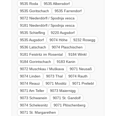
9535 Roda
9535 Albersdorf
9535 Goritschach
9535 Farrendorf
9072 Niederdörfl / Spodnja vesca
9181 Niederdörfl / Spodnja vesca
9535 Schiefling
9220 Augsdorf
9535 Augsdorf
9074 Höhe
9232 Rosegg
9536 Latschach
9074 Plaschischen
9181 Feistritz im Rosental
9184 Winkl
9184 Gorintschach
9183 Kanin
9072 Muschkau / Muškava
9071 Neusaß
9074 Linden
9073 Thal
9074 Rauth
9074 Reauz
9071 Mostitz
9071 Preliebl
9071 Am Teller
9073 Maiernigg
9073 Schwanein
9071 St. Gandolf
9074 Schelesnitz
9071 Plöschenberg
9071 St. Margarethen