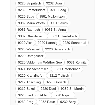
9220 Selpritsch
9232 Drau
9232 Emmersdorf
9212 Saag
9220 Saag
9581 Mallenitzen
9082 Maria Wörth
9081 Sekirn
9081 Raunach
9081 St. Anna
9082 Oberdellach
9082 Unterdellach
9220 Aich
9220 Kantnig
9220 Sonnental
9220 Weinzierl
9220 Saisserach
9220 Unterjeserz
9220 Velden am Wörther See
9081 Reifnitz
9071 Tschachoritsch
9581 Unterferlach
9220 Kranzlhofen
9212 Tibitsch
9212 Töschling
9220 Göriach
9212 Sekull
9220 Duel
9232 St. Martin
9220 Lind ob Velden
9220 Rajach
9232 Frög
9232 Raun
9232 Bergl