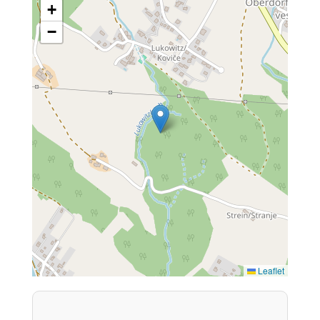
+
−
Leaflet