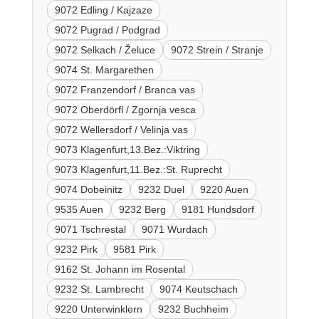
9072 Edling / Kajzaze
9072 Pugrad / Podgrad
9072 Selkach / Želuce
9072 Strein / Stranje
9074 St. Margarethen
9072 Franzendorf / Branca vas
9072 Oberdörfl / Zgornja vesca
9072 Wellersdorf / Velinja vas
9073 Klagenfurt,13.Bez.:Viktring
9073 Klagenfurt,11.Bez.:St. Ruprecht
9074 Dobeinitz
9232 Duel
9220 Auen
9535 Auen
9232 Berg
9181 Hundsdorf
9071 Tschrestal
9071 Wurdach
9232 Pirk
9581 Pirk
9162 St. Johann im Rosental
9232 St. Lambrecht
9074 Keutschach
9220 Unterwinklern
9232 Buchheim