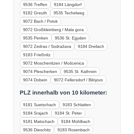
9536 Treffen
9184 Längdorf
9182 Greuth
9535 Techelweg
9072 Bach / Potok
9072 Großkleinberg / Mala gora
9535 Penken
9536 St. Egyden
9072 Zedras / Sodražava
9184 Dreilach
9183 Frießnitz
9072 Moschenitzen / Mošcenica
9074 Plescherken
9535 St. Kathrein
9074 Dobein
9072 Fellersdorf / Bilnjovs
PLZ innerhalb von 10 kilometer:
9181 Suetschach
9183 Schlatten
9184 Srajach
9184 St. Peter
9181 Matschach
9184 Mühlbach
9536 Dieschitz
9183 Rosenbach