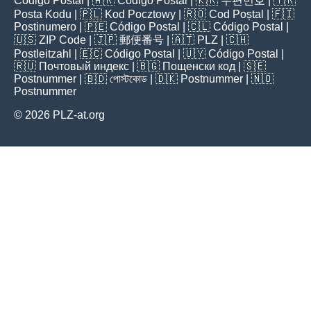
Código Postal
| 🇦🇷
Código Postal
| 🇰🇷
우편번호
| 🇹🇷
Posta Kodu
| 🇵🇱
Kod Pocztowy
| 🇷🇴
Cod Poștal
| 🇫🇮
Postinumero
| 🇵🇪
Código Postal
| 🇨🇱
Código Postal
|
🇺🇸
ZIP Code
| 🇯🇵
郵便番号
| 🇦🇹
PLZ
| 🇨🇭
Postleitzahl
| 🇪🇨
Código Postal
| 🇺🇾
Código Postal
|
🇷🇺
Почтовый индекс
| 🇧🇬
Пощенски код
| 🇸🇪
Postnummer
| 🇧🇩
পোস্টকোড
| 🇩🇰
Postnummer
| 🇳🇴
Postnummer
© 2026 PLZ-at.org